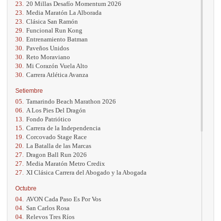
23.
20 Millas Desafío Momentum 2026
23.
Media Maratón La Alborada
23.
Clásica San Ramón
29.
Funcional Run Kong
30.
Entrenamiento Batman
30.
Paveños Unidos
30.
Reto Moraviano
30.
Mi Corazón Vuela Alto
30.
Carrera Atlética Avanza
Setiembre
05.
Tamarindo Beach Marathon 2026
06.
A Los Pies Del Dragón
13.
Fondo Patriótico
15.
Carrera de la Independencia
19.
Corcovado Stage Race
20.
La Batalla de las Marcas
27.
Dragon Ball Run 2026
27.
Media Maratón Metro Credix
27.
XI Clásica Carrera del Abogado y la Abogada
Octubre
04.
AVON Cada Paso Es Por Vos
04.
San Carlos Rosa
04.
Relevos Tres Ríos