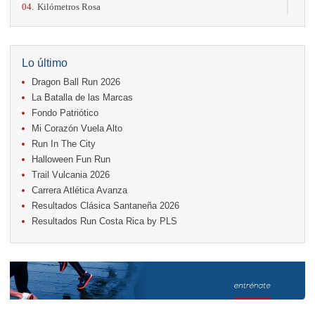
04.
Kilómetros Rosa
11.
Run In The City
17.
Caribe Paradise Run
18.
Casa Turire Trail Run
18.
Warriors Run Circuit
Lo último
18.
Samsung Jacó Beach Half Marathon 2026
Dragon Ball Run 2026
25.
KRun by Under Armour
25.
Run Alajuela
La Batalla de las Marcas
31.
Halloween Fun Run
Fondo Patriótico
Mi Corazón Vuela Alto
Noviembre
Run In The City
08.
Lindora Run
15.
Entre Pan y Rosas
Halloween Fun Run
Trail Vulcania 2026
Diciembre
Carrera Atlética Avanza
06.
Trail Vulcania 2026
Resultados Clásica Santaneña 2026
12.
Media Maratón Puntarenas 2026
Resultados Run Costa Rica by PLS
Carreras anteriores