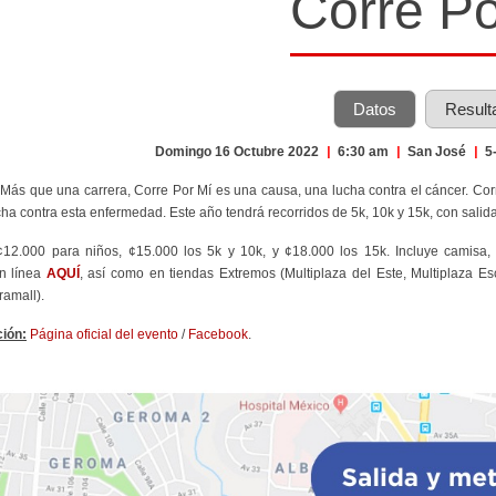
Corre Po
Datos
Result
Domingo 16 Octubre 2022
|
6:30 am
|
San José
|
5-
:
Más que una carrera, Corre Por Mí es una causa, una lucha contra el cáncer. Co
cha contra esta enfermedad. Este año tendrá recorridos de 5k, 10k y 15k, con salid
¢12.000 para niños, ¢15.000 los 5k y 10k, y ¢18.000 los 15k. Incluye camisa, 
en línea
AQUÍ
, así como en tiendas Extremos (
Multiplaza del Este, Multiplaza E
ramall).
ión:
Página oficial del evento
/
Facebook
.