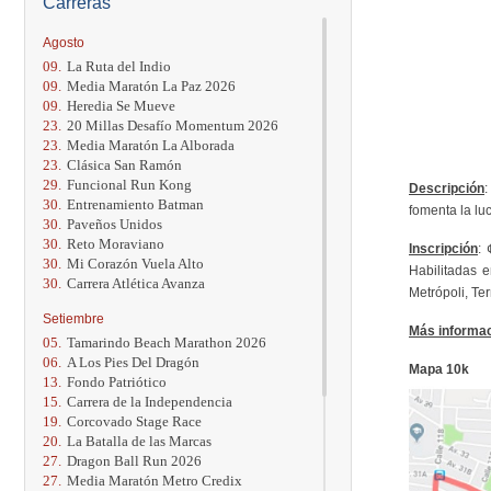
Carreras
Agosto
09.
La Ruta del Indio
09.
Media Maratón La Paz 2026
09.
Heredia Se Mueve
23.
20 Millas Desafío Momentum 2026
23.
Media Maratón La Alborada
23.
Clásica San Ramón
29.
Funcional Run Kong
Descripción
30.
Entrenamiento Batman
fomenta la lu
30.
Paveños Unidos
30.
Reto Moraviano
Inscripción
: 
30.
Mi Corazón Vuela Alto
Habilitadas 
30.
Carrera Atlética Avanza
Metrópoli, Ter
Setiembre
Más informac
05.
Tamarindo Beach Marathon 2026
06.
A Los Pies Del Dragón
Mapa 10k
13.
Fondo Patriótico
15.
Carrera de la Independencia
19.
Corcovado Stage Race
20.
La Batalla de las Marcas
27.
Dragon Ball Run 2026
27.
Media Maratón Metro Credix