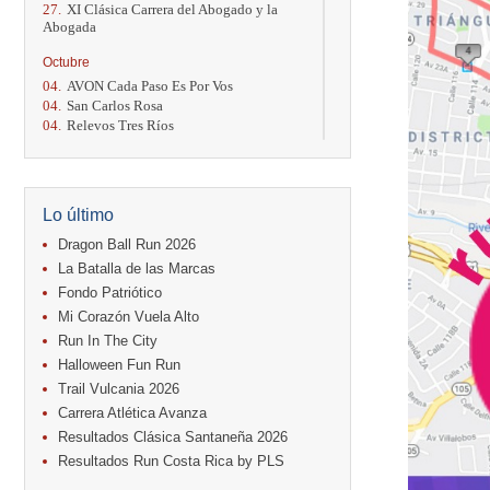
27.
XI Clásica Carrera del Abogado y la
Abogada
Octubre
04.
AVON Cada Paso Es Por Vos
04.
San Carlos Rosa
04.
Relevos Tres Ríos
04.
Kilómetros Rosa
11.
Run In The City
17.
Caribe Paradise Run
18.
Casa Turire Trail Run
Lo último
18.
Warriors Run Circuit
18.
Samsung Jacó Beach Half Marathon
Dragon Ball Run 2026
2026
La Batalla de las Marcas
25.
KRun by Under Armour
Fondo Patriótico
25.
Run Alajuela
Mi Corazón Vuela Alto
31.
Halloween Fun Run
Run In The City
Noviembre
Halloween Fun Run
08.
Lindora Run
Trail Vulcania 2026
15.
Entre Pan y Rosas
Carrera Atlética Avanza
Diciembre
Resultados Clásica Santaneña 2026
06.
Trail Vulcania 2026
Resultados Run Costa Rica by PLS
12.
Media Maratón Puntarenas 2026