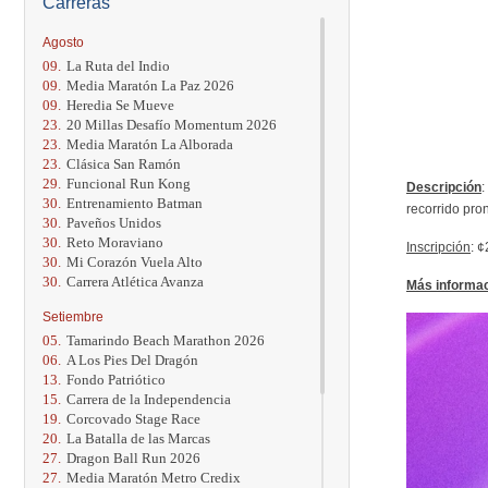
Carreras
Agosto
09.
La Ruta del Indio
09.
Media Maratón La Paz 2026
09.
Heredia Se Mueve
23.
20 Millas Desafío Momentum 2026
23.
Media Maratón La Alborada
23.
Clásica San Ramón
29.
Funcional Run Kong
Descripción
:
30.
Entrenamiento Batman
recorrido pron
30.
Paveños Unidos
30.
Reto Moraviano
Inscripción
: 
30.
Mi Corazón Vuela Alto
30.
Carrera Atlética Avanza
Más informa
Setiembre
05.
Tamarindo Beach Marathon 2026
06.
A Los Pies Del Dragón
13.
Fondo Patriótico
15.
Carrera de la Independencia
19.
Corcovado Stage Race
20.
La Batalla de las Marcas
27.
Dragon Ball Run 2026
27.
Media Maratón Metro Credix