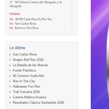
27.
XI Clásica Carrera del Abogado y la
Abogada
Octubre
04.
AVON Cada Paso Es Por Vos
04.
San Carlos Rosa
04.
Relevos Tres Ríos
04.
Kilómetros Rosa
11.
Run In The City
17.
Caribe Paradise Run
18.
Casa Turire Trail Run
Lo último
18.
Warriors Run Circuit
18.
Samsung Jacó Beach Half Marathon
San Carlos Rosa
2026
Dragon Ball Run 2026
25.
KRun by Under Armour
La Batalla de las Marcas
25.
Run Alajuela
Fondo Patriótico
31.
Halloween Fun Run
Mi Corazón Vuela Alto
Noviembre
Run In The City
08.
Lindora Run
Halloween Fun Run
15.
Entre Pan y Rosas
Trail Vulcania 2026
Diciembre
Carrera Atlética Avanza
06.
Trail Vulcania 2026
Resultados Clásica Santaneña 2026
12.
Media Maratón Puntarenas 2026