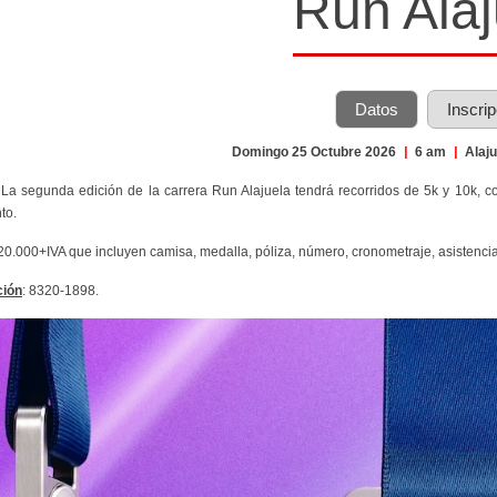
Run Alaj
Datos
Inscri
Domingo 25 Octubre 2026
|
6 am
|
Alaj
 La segunda edición de la carrera Run Alajuela tendrá recorridos de 5k y 10k, c
to.
¢20.000+IVA que incluyen camisa, medalla, póliza, número, cronometraje, asistencia 
ción
: 8320-1898.