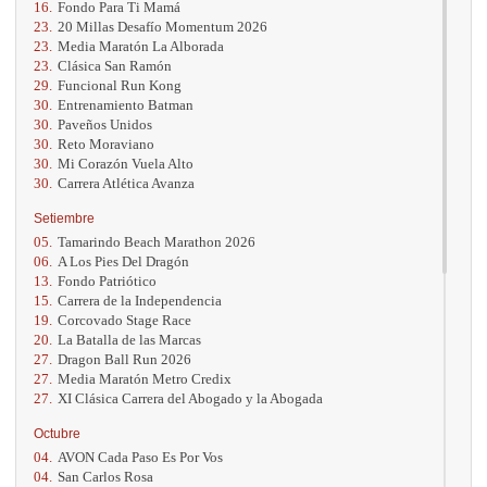
16.
Fondo Para Ti Mamá
23.
20 Millas Desafío Momentum 2026
23.
Media Maratón La Alborada
23.
Clásica San Ramón
29.
Funcional Run Kong
30.
Entrenamiento Batman
30.
Paveños Unidos
30.
Reto Moraviano
30.
Mi Corazón Vuela Alto
30.
Carrera Atlética Avanza
Setiembre
05.
Tamarindo Beach Marathon 2026
06.
A Los Pies Del Dragón
13.
Fondo Patriótico
15.
Carrera de la Independencia
19.
Corcovado Stage Race
20.
La Batalla de las Marcas
27.
Dragon Ball Run 2026
27.
Media Maratón Metro Credix
27.
XI Clásica Carrera del Abogado y la Abogada
Octubre
04.
AVON Cada Paso Es Por Vos
04.
San Carlos Rosa