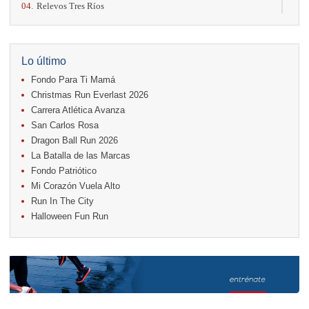
04.
Relevos Tres Ríos
04.
Kilómetros Rosa
11.
Run In The City
17.
Caribe Paradise Run
18.
Casa Turire Trail Run
Lo último
18.
Warriors Run Circuit
Fondo Para Ti Mamá
18.
Samsung Jacó Beach Half Marathon 2026
25.
KRun by Under Armour
Christmas Run Everlast 2026
25.
Run Alajuela
Carrera Atlética Avanza
31.
Halloween Fun Run
San Carlos Rosa
Noviembre
Dragon Ball Run 2026
08.
Lindora Run
La Batalla de las Marcas
15.
Entre Pan y Rosas
Fondo Patriótico
Mi Corazón Vuela Alto
Diciembre
Run In The City
06.
Trail Vulcania 2026
Halloween Fun Run
12.
Media Maratón Puntarenas 2026
13.
Christmas Run Everlast 2026
Carreras anteriores