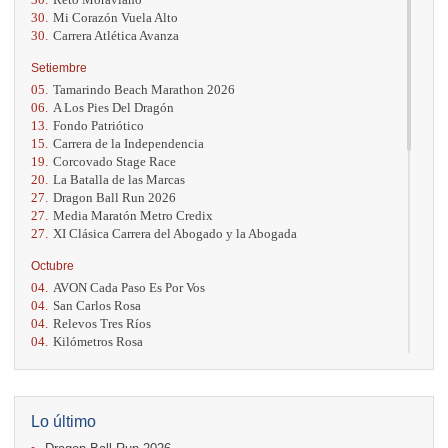
30.
Mi Corazón Vuela Alto
30.
Carrera Atlética Avanza
Setiembre
05.
Tamarindo Beach Marathon 2026
06.
A Los Pies Del Dragón
13.
Fondo Patriótico
15.
Carrera de la Independencia
19.
Corcovado Stage Race
20.
La Batalla de las Marcas
27.
Dragon Ball Run 2026
27.
Media Maratón Metro Credix
27.
XI Clásica Carrera del Abogado y la Abogada
Octubre
04.
AVON Cada Paso Es Por Vos
04.
San Carlos Rosa
04.
Relevos Tres Ríos
04.
Kilómetros Rosa
11.
Run In The City
17.
Caribe Paradise Run
18.
Casa Turire Trail Run
18.
Warriors Run Circuit
Lo último
18.
Samsung Jacó Beach Half Marathon 2026