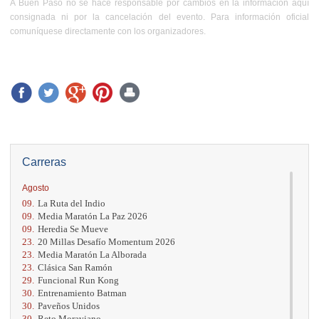
A Buen Paso no se hace responsable por cambios en la información aquí
consignada ni por la cancelación del evento. Para información oficial
comuníquese directamente con los organizadores.
Carreras
Agosto
09.
La Ruta del Indio
09.
Media Maratón La Paz 2026
09.
Heredia Se Mueve
23.
20 Millas Desafío Momentum 2026
23.
Media Maratón La Alborada
23.
Clásica San Ramón
29.
Funcional Run Kong
30.
Entrenamiento Batman
30.
Paveños Unidos
30.
Reto Moraviano