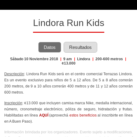
Lindora Run Kids
Datos
Resultados
Sábado 10 Noviembre 2018
|
9 am
|
Lindora
|
200-600 metros
|
¢13.000
Descripción
: Lindora Run Kids será en el centro comercial Terrazas Lindora.
Es un evento exclusivo para niños de 5 a 12 años. De 5 a 8 años correrán
200 metros, de 9 a 10 años correrán 400 metros y de 11 y 12 años correrán
600 metros.
Inscripción
: ¢13.000 que incluyen camisa marca Nike, medalla internacional,
número, cronometraje electrónico, póliza de seguro, hidratación y frutas.
Habilitadas en línea
AQUÍ
(aprovechá
estos beneficios
al inscribirte en línea
en A Buen Paso).
Información brindada por los organizadores. Evento sujeto a modificaciones.