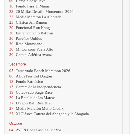
09.
Heredia Se Mueve
16.
Fondo Para Ti Mamá
23.
20 Millas Desafío Momentum 2026
23.
Media Maratón La Alborada
23.
Clásica San Ramón
29.
Funcional Run Kong
30.
Entrenamiento Batman
30.
Paveños Unidos
30.
Reto Moraviano
30.
Mi Corazón Vuela Alto
30.
Carrera Atlética Avanza
Setiembre
05.
Tamarindo Beach Marathon 2026
06.
A Los Pies Del Dragón
13.
Fondo Patriótico
15.
Carrera de la Independencia
19.
Corcovado Stage Race
20.
La Batalla de las Marcas
27.
Dragon Ball Run 2026
27.
Media Maratón Metro Credix
27.
XI Clásica Carrera del Abogado y la Abogada
Octubre
04.
AVON Cada Paso Es Por Vos