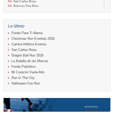
04.
San Carlos Rosa
04.
Relevos Tres Ríos
04.
Kilómetros Rosa
11.
Run In The City
17.
Caribe Paradise Run
18.
Casa Turire Trail Run
Lo último
18.
Warriors Run Circuit
Fondo Para Ti Mamá
18.
Samsung Jacó Beach Half Marathon 2026
25.
KRun by Under Armour
Christmas Run Everlast 2026
25.
Run Alajuela
Carrera Atlética Avanza
31.
Halloween Fun Run
San Carlos Rosa
Noviembre
Dragon Ball Run 2026
08.
Lindora Run
La Batalla de las Marcas
15.
Entre Pan y Rosas
Fondo Patriótico
Mi Corazón Vuela Alto
Diciembre
Run In The City
06.
Trail Vulcania 2026
Halloween Fun Run
12.
Media Maratón Puntarenas 2026
13.
Christmas Run Everlast 2026
Carreras anteriores