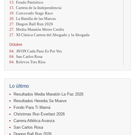
13.
Fondo Patriótico
15.
Carrera de la Independencia
19.
Corcovado Stage Race
20.
La Batalla de las Marcas
27.
Dragon Ball Run 2026
27.
Media Maratón Metro Credix
27.
XI Clásica Carrera del Abogado y la Abogada
Octubre
04.
AVON Cada Paso Es Por Vos
04.
San Carlos Rosa
04.
Relevos Tres Ríos
04.
Kilómetros Rosa
11.
Run In The City
17.
Caribe Paradise Run
18.
Casa Turire Trail Run
Lo último
18.
Warriors Run Circuit
Resultados Media Maratón La Paz 2026
18.
Samsung Jacó Beach Half Marathon 2026
25.
KRun by Under Armour
Resultados Heredia Se Mueve
25.
Run Alajuela
Fondo Para Ti Mamá
31.
Halloween Fun Run
Christmas Run Everlast 2026
Noviembre
Carrera Atlética Avanza
08.
Lindora Run
San Carlos Rosa
15.
Entre Pan y Rosas
Dragon Ball Run 2026