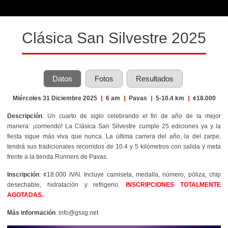
Clásica San Silvestre 2025
Datos
Fotos
Resultados
Miércoles 31 Diciembre 2025
|
6 am
|
Pavas
|
5-10.4 km
|
¢18.000
Descripción
:
Un cuarto de siglo celebrando el fin de año de la mejor
manera: ¡corriendo! La Clásica San Silvestre cumple 25 ediciones ya y la
fiesta sigue más viva que nunca. La última carrera del año, la del zarpe,
tendrá sus tradicionales recorridos de 10.4 y 5 kilómetros con salida y meta
frente a la tienda Runners de Pavas.
Inscripción
: ¢18.000 IVAI. Incluye c
amiseta, medalla, número, póliza, chip
desechable, hidratación y refrigerio.
INSCRIPCIONES TOTALMENTE
AGOTADAS.
Más información
: info@gsxg.net