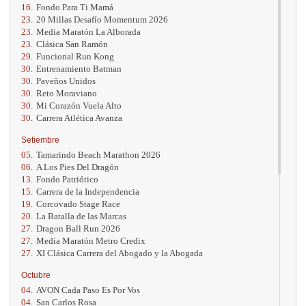
16.
Fondo Para Ti Mamá
23.
20 Millas Desafío Momentum 2026
23.
Media Maratón La Alborada
23.
Clásica San Ramón
29.
Funcional Run Kong
30.
Entrenamiento Batman
30.
Paveños Unidos
30.
Reto Moraviano
30.
Mi Corazón Vuela Alto
30.
Carrera Atlética Avanza
Setiembre
05.
Tamarindo Beach Marathon 2026
06.
A Los Pies Del Dragón
13.
Fondo Patriótico
15.
Carrera de la Independencia
19.
Corcovado Stage Race
20.
La Batalla de las Marcas
27.
Dragon Ball Run 2026
27.
Media Maratón Metro Credix
27.
XI Clásica Carrera del Abogado y la Abogada
Octubre
04.
AVON Cada Paso Es Por Vos
04.
San Carlos Rosa