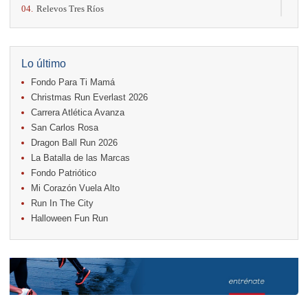
04.
Relevos Tres Ríos
04.
Kilómetros Rosa
11.
Run In The City
17.
Caribe Paradise Run
18.
Casa Turire Trail Run
Lo último
18.
Warriors Run Circuit
Fondo Para Ti Mamá
18.
Samsung Jacó Beach Half Marathon 2026
25.
KRun by Under Armour
Christmas Run Everlast 2026
25.
Run Alajuela
Carrera Atlética Avanza
31.
Halloween Fun Run
San Carlos Rosa
Noviembre
Dragon Ball Run 2026
08.
Lindora Run
La Batalla de las Marcas
15.
Entre Pan y Rosas
Fondo Patriótico
Mi Corazón Vuela Alto
Diciembre
Run In The City
06.
Trail Vulcania 2026
Halloween Fun Run
12.
Media Maratón Puntarenas 2026
13.
Christmas Run Everlast 2026
Carreras anteriores