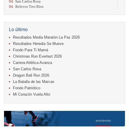
04.
San Carlos Rosa
04.
Relevos Tres Ríos
04.
Kilómetros Rosa
11.
Run In The City
17.
Caribe Paradise Run
18.
Casa Turire Trail Run
Lo último
18.
Warriors Run Circuit
Resultados Media Maratón La Paz 2026
18.
Samsung Jacó Beach Half Marathon 2026
25.
KRun by Under Armour
Resultados Heredia Se Mueve
25.
Run Alajuela
Fondo Para Ti Mamá
31.
Halloween Fun Run
Christmas Run Everlast 2026
Noviembre
Carrera Atlética Avanza
08.
Lindora Run
San Carlos Rosa
15.
Entre Pan y Rosas
Dragon Ball Run 2026
La Batalla de las Marcas
Diciembre
Fondo Patriótico
06.
Trail Vulcania 2026
Mi Corazón Vuela Alto
12.
Media Maratón Puntarenas 2026
13.
Christmas Run Everlast 2026
Carreras anteriores