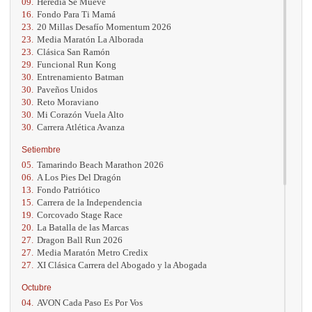
09.
Heredia Se Mueve
16.
Fondo Para Ti Mamá
23.
20 Millas Desafío Momentum 2026
23.
Media Maratón La Alborada
23.
Clásica San Ramón
29.
Funcional Run Kong
30.
Entrenamiento Batman
30.
Paveños Unidos
30.
Reto Moraviano
30.
Mi Corazón Vuela Alto
30.
Carrera Atlética Avanza
Setiembre
05.
Tamarindo Beach Marathon 2026
06.
A Los Pies Del Dragón
13.
Fondo Patriótico
15.
Carrera de la Independencia
19.
Corcovado Stage Race
20.
La Batalla de las Marcas
27.
Dragon Ball Run 2026
27.
Media Maratón Metro Credix
27.
XI Clásica Carrera del Abogado y la Abogada
Octubre
04.
AVON Cada Paso Es Por Vos