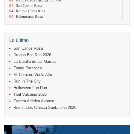
04.
AVON Cada Paso Es Por Vos
04.
San Carlos Rosa
04.
Relevos Tres Ríos
04.
Kilómetros Rosa
11.
Run In The City
17.
Caribe Paradise Run
18.
Casa Turire Trail Run
18.
Warriors Run Circuit
Lo último
18.
Samsung Jacó Beach Half Marathon 2026
San Carlos Rosa
25.
KRun by Under Armour
25.
Run Alajuela
Dragon Ball Run 2026
31.
Halloween Fun Run
La Batalla de las Marcas
Fondo Patriótico
Noviembre
Mi Corazón Vuela Alto
08.
Lindora Run
15.
Entre Pan y Rosas
Run In The City
Halloween Fun Run
Diciembre
Trail Vulcania 2026
06.
Trail Vulcania 2026
Carrera Atlética Avanza
12.
Media Maratón Puntarenas 2026
Resultados Clásica Santaneña 2026
Carreras anteriores