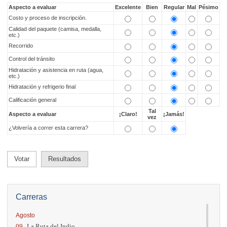
Aspecto a evaluar
Excelente
Bien
Regular
Mal
Pésimo
Costo y proceso de inscripción.
Calidad del paquete (camisa, medalla,
etc.)
Recorrido
Control del tránsito
Hidratación y asistencia en ruta (agua,
etc.)
Hidratación y refrigerio final
Calificación general
Tal
Aspecto a evaluar
¡Claro!
¡Jamás!
vez
¿Volvería a correr esta carrera?
Votar
Resultados
Carreras
Agosto
09.
La Ruta del Indio