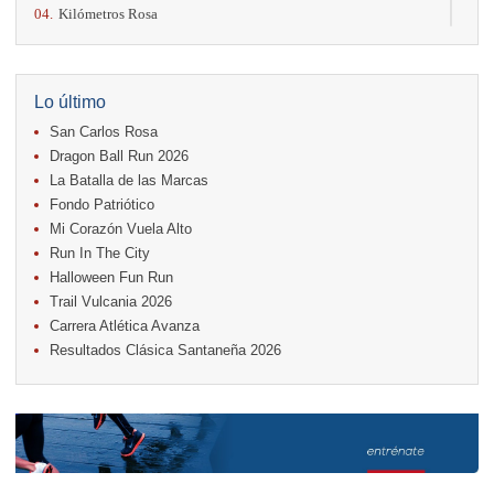
04.
Kilómetros Rosa
11.
Run In The City
17.
Caribe Paradise Run
18.
Casa Turire Trail Run
18.
Warriors Run Circuit
Lo último
18.
Samsung Jacó Beach Half Marathon 2026
San Carlos Rosa
25.
KRun by Under Armour
25.
Run Alajuela
Dragon Ball Run 2026
31.
Halloween Fun Run
La Batalla de las Marcas
Fondo Patriótico
Noviembre
Mi Corazón Vuela Alto
08.
Lindora Run
15.
Entre Pan y Rosas
Run In The City
Halloween Fun Run
Diciembre
Trail Vulcania 2026
06.
Trail Vulcania 2026
Carrera Atlética Avanza
12.
Media Maratón Puntarenas 2026
Resultados Clásica Santaneña 2026
Carreras anteriores