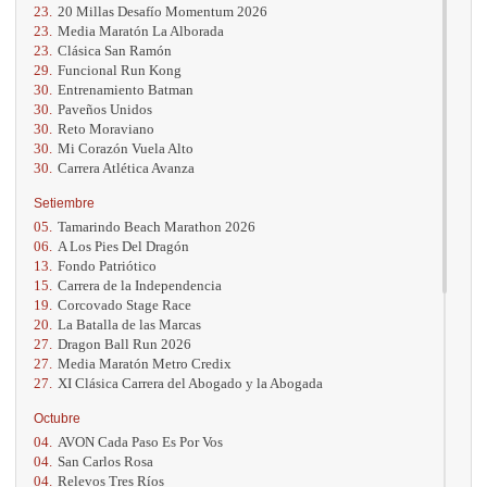
23.
20 Millas Desafío Momentum 2026
23.
Media Maratón La Alborada
23.
Clásica San Ramón
29.
Funcional Run Kong
30.
Entrenamiento Batman
30.
Paveños Unidos
30.
Reto Moraviano
30.
Mi Corazón Vuela Alto
30.
Carrera Atlética Avanza
Setiembre
05.
Tamarindo Beach Marathon 2026
06.
A Los Pies Del Dragón
13.
Fondo Patriótico
15.
Carrera de la Independencia
19.
Corcovado Stage Race
20.
La Batalla de las Marcas
27.
Dragon Ball Run 2026
27.
Media Maratón Metro Credix
27.
XI Clásica Carrera del Abogado y la Abogada
Octubre
04.
AVON Cada Paso Es Por Vos
04.
San Carlos Rosa
04.
Relevos Tres Ríos