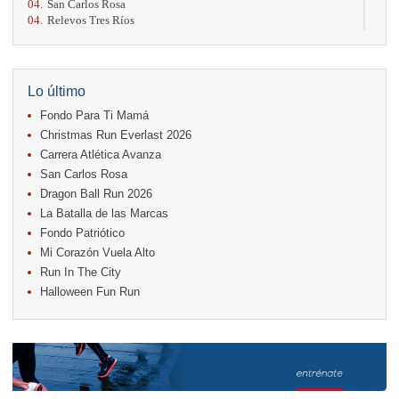
04.
San Carlos Rosa
04.
Relevos Tres Ríos
04.
Kilómetros Rosa
11.
Run In The City
17.
Caribe Paradise Run
18.
Casa Turire Trail Run
Lo último
18.
Warriors Run Circuit
Fondo Para Ti Mamá
18.
Samsung Jacó Beach Half Marathon 2026
25.
KRun by Under Armour
Christmas Run Everlast 2026
25.
Run Alajuela
Carrera Atlética Avanza
31.
Halloween Fun Run
San Carlos Rosa
Noviembre
Dragon Ball Run 2026
08.
Lindora Run
La Batalla de las Marcas
15.
Entre Pan y Rosas
Fondo Patriótico
Mi Corazón Vuela Alto
Diciembre
Run In The City
06.
Trail Vulcania 2026
Halloween Fun Run
12.
Media Maratón Puntarenas 2026
13.
Christmas Run Everlast 2026
Carreras anteriores