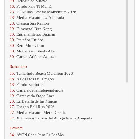
09.
Heredia Se Mueve
16.
Fondo Para Ti Mamá
23.
20 Millas Desafío Momentum 2026
23.
Media Maratón La Alborada
23.
Clásica San Ramón
29.
Funcional Run Kong
30.
Entrenamiento Batman
30.
Paveños Unidos
30.
Reto Moraviano
30.
Mi Corazón Vuela Alto
30.
Carrera Atlética Avanza
Setiembre
05.
Tamarindo Beach Marathon 2026
06.
A Los Pies Del Dragón
13.
Fondo Patriótico
15.
Carrera de la Independencia
19.
Corcovado Stage Race
20.
La Batalla de las Marcas
27.
Dragon Ball Run 2026
27.
Media Maratón Metro Credix
27.
XI Clásica Carrera del Abogado y la Abogada
Octubre
04.
AVON Cada Paso Es Por Vos