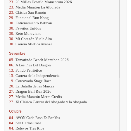
23.
20 Millas Desafío Momentum 2026
23.
Media Maratón La Alborada
23.
Clásica San Ramón
29.
Funcional Run Kong
30.
Entrenamiento Batman
30.
Paveños Unidos
30.
Reto Moraviano
30.
Mi Corazón Vuela Alto
30.
Carrera Atlética Avanza
Setiembre
05.
Tamarindo Beach Marathon 2026
06.
A Los Pies Del Dragón
13.
Fondo Patriótico
15.
Carrera de la Independencia
19.
Corcovado Stage Race
20.
La Batalla de las Marcas
27.
Dragon Ball Run 2026
27.
Media Maratón Metro Credix
27.
XI Clásica Carrera del Abogado y la Abogada
Octubre
04.
AVON Cada Paso Es Por Vos
04.
San Carlos Rosa
04.
Relevos Tres Ríos