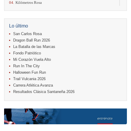
04.
Kilómetros Rosa
11.
Run In The City
17.
Caribe Paradise Run
18.
Casa Turire Trail Run
18.
Warriors Run Circuit
Lo último
18.
Samsung Jacó Beach Half Marathon 2026
San Carlos Rosa
25.
KRun by Under Armour
25.
Run Alajuela
Dragon Ball Run 2026
31.
Halloween Fun Run
La Batalla de las Marcas
Fondo Patriótico
Noviembre
Mi Corazón Vuela Alto
08.
Lindora Run
15.
Entre Pan y Rosas
Run In The City
Halloween Fun Run
Diciembre
Trail Vulcania 2026
06.
Trail Vulcania 2026
Carrera Atlética Avanza
12.
Media Maratón Puntarenas 2026
Resultados Clásica Santaneña 2026
Carreras anteriores