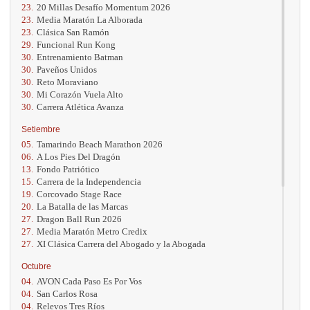
23.
20 Millas Desafío Momentum 2026
23.
Media Maratón La Alborada
23.
Clásica San Ramón
29.
Funcional Run Kong
30.
Entrenamiento Batman
30.
Paveños Unidos
30.
Reto Moraviano
30.
Mi Corazón Vuela Alto
30.
Carrera Atlética Avanza
Setiembre
05.
Tamarindo Beach Marathon 2026
06.
A Los Pies Del Dragón
13.
Fondo Patriótico
15.
Carrera de la Independencia
19.
Corcovado Stage Race
20.
La Batalla de las Marcas
27.
Dragon Ball Run 2026
27.
Media Maratón Metro Credix
27.
XI Clásica Carrera del Abogado y la Abogada
Octubre
04.
AVON Cada Paso Es Por Vos
04.
San Carlos Rosa
04.
Relevos Tres Ríos