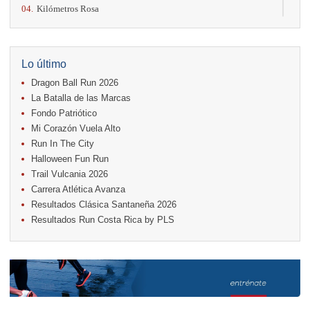
04.
Kilómetros Rosa
11.
Run In The City
17.
Caribe Paradise Run
18.
Casa Turire Trail Run
18.
Warriors Run Circuit
Lo último
18.
Samsung Jacó Beach Half Marathon 2026
Dragon Ball Run 2026
25.
KRun by Under Armour
25.
Run Alajuela
La Batalla de las Marcas
31.
Halloween Fun Run
Fondo Patriótico
Mi Corazón Vuela Alto
Noviembre
Run In The City
08.
Lindora Run
15.
Entre Pan y Rosas
Halloween Fun Run
Trail Vulcania 2026
Diciembre
Carrera Atlética Avanza
06.
Trail Vulcania 2026
Resultados Clásica Santaneña 2026
12.
Media Maratón Puntarenas 2026
Resultados Run Costa Rica by PLS
Carreras anteriores