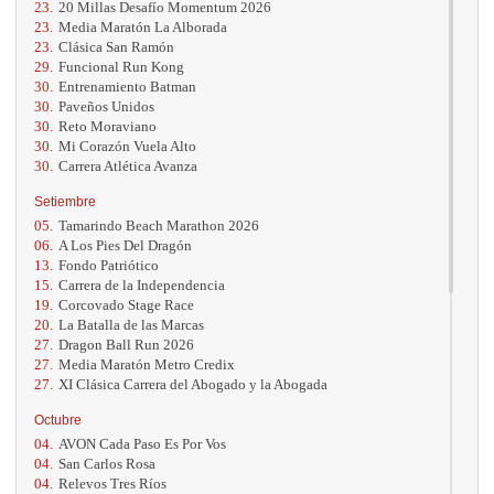
23.
20 Millas Desafío Momentum 2026
23.
Media Maratón La Alborada
23.
Clásica San Ramón
29.
Funcional Run Kong
30.
Entrenamiento Batman
30.
Paveños Unidos
30.
Reto Moraviano
30.
Mi Corazón Vuela Alto
30.
Carrera Atlética Avanza
Setiembre
05.
Tamarindo Beach Marathon 2026
06.
A Los Pies Del Dragón
13.
Fondo Patriótico
15.
Carrera de la Independencia
19.
Corcovado Stage Race
20.
La Batalla de las Marcas
27.
Dragon Ball Run 2026
27.
Media Maratón Metro Credix
27.
XI Clásica Carrera del Abogado y la Abogada
Octubre
04.
AVON Cada Paso Es Por Vos
04.
San Carlos Rosa
04.
Relevos Tres Ríos