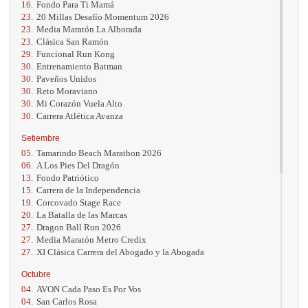
16.
Fondo Para Ti Mamá
23.
20 Millas Desafío Momentum 2026
23.
Media Maratón La Alborada
23.
Clásica San Ramón
29.
Funcional Run Kong
30.
Entrenamiento Batman
30.
Paveños Unidos
30.
Reto Moraviano
30.
Mi Corazón Vuela Alto
30.
Carrera Atlética Avanza
Setiembre
05.
Tamarindo Beach Marathon 2026
06.
A Los Pies Del Dragón
13.
Fondo Patriótico
15.
Carrera de la Independencia
19.
Corcovado Stage Race
20.
La Batalla de las Marcas
27.
Dragon Ball Run 2026
27.
Media Maratón Metro Credix
27.
XI Clásica Carrera del Abogado y la Abogada
Octubre
04.
AVON Cada Paso Es Por Vos
04.
San Carlos Rosa