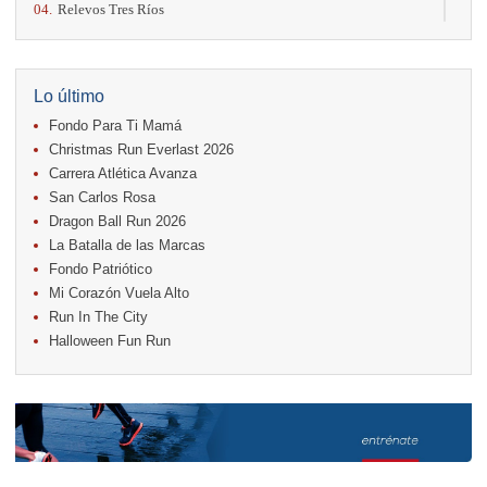
04.
Relevos Tres Ríos
04.
Kilómetros Rosa
11.
Run In The City
17.
Caribe Paradise Run
18.
Casa Turire Trail Run
Lo último
18.
Warriors Run Circuit
Fondo Para Ti Mamá
18.
Samsung Jacó Beach Half Marathon 2026
25.
KRun by Under Armour
Christmas Run Everlast 2026
25.
Run Alajuela
Carrera Atlética Avanza
31.
Halloween Fun Run
San Carlos Rosa
Noviembre
Dragon Ball Run 2026
08.
Lindora Run
La Batalla de las Marcas
15.
Entre Pan y Rosas
Fondo Patriótico
Mi Corazón Vuela Alto
Diciembre
Run In The City
06.
Trail Vulcania 2026
Halloween Fun Run
12.
Media Maratón Puntarenas 2026
13.
Christmas Run Everlast 2026
Carreras anteriores