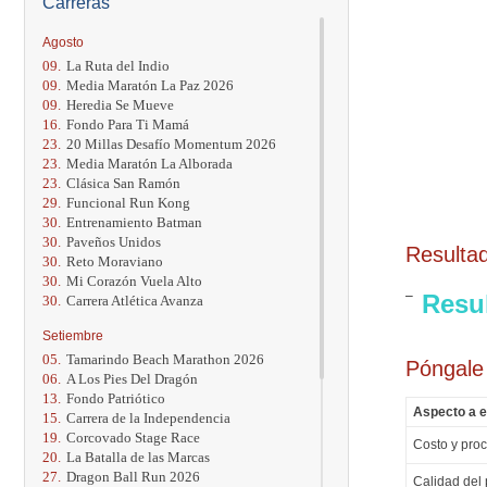
Carreras
Agosto
09.
La Ruta del Indio
09.
Media Maratón La Paz 2026
09.
Heredia Se Mueve
16.
Fondo Para Ti Mamá
23.
20 Millas Desafío Momentum 2026
23.
Media Maratón La Alborada
23.
Clásica San Ramón
29.
Funcional Run Kong
30.
Entrenamiento Batman
30.
Paveños Unidos
Resulta
30.
Reto Moraviano
30.
Mi Corazón Vuela Alto
Resu
30.
Carrera Atlética Avanza
Setiembre
05.
Tamarindo Beach Marathon 2026
Póngale
06.
A Los Pies Del Dragón
13.
Fondo Patriótico
Aspecto a e
15.
Carrera de la Independencia
19.
Corcovado Stage Race
Costo y proc
20.
La Batalla de las Marcas
27.
Dragon Ball Run 2026
Calidad del 