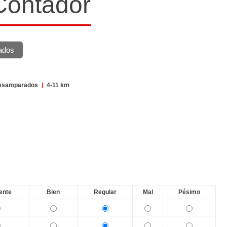
Contador
ados
samparados
|
4-11 km
ente
Bien
Regular
Mal
Pésimo