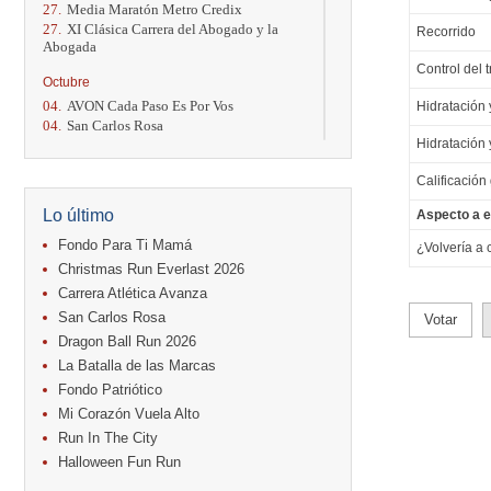
27.
Media Maratón Metro Credix
27.
XI Clásica Carrera del Abogado y la
Recorrido
Abogada
Control del t
Octubre
04.
AVON Cada Paso Es Por Vos
Hidratación y
04.
San Carlos Rosa
Hidratación y
04.
Relevos Tres Ríos
04.
Kilómetros Rosa
Calificación
11.
Run In The City
17.
Caribe Paradise Run
Lo último
Aspecto a e
18.
Casa Turire Trail Run
18.
Warriors Run Circuit
Fondo Para Ti Mamá
¿Volvería a 
18.
Samsung Jacó Beach Half Marathon
Christmas Run Everlast 2026
2026
Carrera Atlética Avanza
25.
KRun by Under Armour
San Carlos Rosa
Votar
25.
Run Alajuela
31.
Halloween Fun Run
Dragon Ball Run 2026
La Batalla de las Marcas
Noviembre
Fondo Patriótico
08.
Lindora Run
Mi Corazón Vuela Alto
15.
Entre Pan y Rosas
Run In The City
Diciembre
Halloween Fun Run
06.
Trail Vulcania 2026