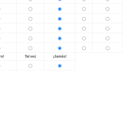
ro!
Tal vez
¡Jamás!