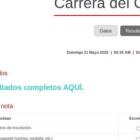
Carrera del 
Datos
Result
Domingo 31 Mayo 2026
|
06:30 AM
|
De
dos
ltados completos AQUÍ.
 nota
valuar
Excel
eso de inscripción.
paquete (camisa, medalla, etc.)