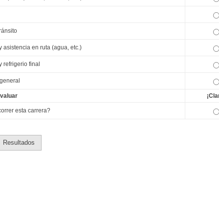
ránsito
 asistencia en ruta (agua, etc.)
 refrigerio final
 general
valuar
¡Cla
correr esta carrera?
Resultados