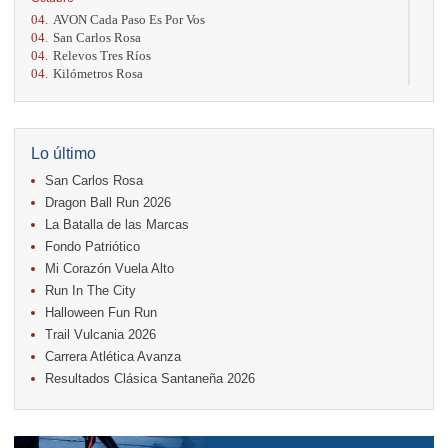
04.
AVON Cada Paso Es Por Vos
04.
San Carlos Rosa
04.
Relevos Tres Ríos
04.
Kilómetros Rosa
11.
Run In The City
17.
Caribe Paradise Run
18.
Casa Turire Trail Run
18.
Warriors Run Circuit
Lo último
18.
Samsung Jacó Beach Half Marathon 2026
San Carlos Rosa
25.
KRun by Under Armour
25.
Run Alajuela
Dragon Ball Run 2026
31.
Halloween Fun Run
La Batalla de las Marcas
Fondo Patriótico
Noviembre
Mi Corazón Vuela Alto
08.
Lindora Run
15.
Entre Pan y Rosas
Run In The City
Halloween Fun Run
Diciembre
Trail Vulcania 2026
06.
Trail Vulcania 2026
Carrera Atlética Avanza
12.
Media Maratón Puntarenas 2026
Resultados Clásica Santaneña 2026
Carreras anteriores