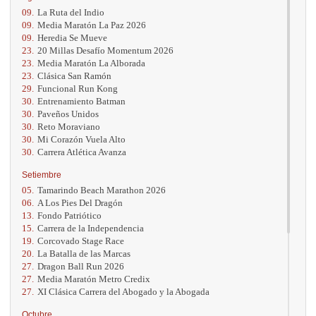
09.
La Ruta del Indio
09.
Media Maratón La Paz 2026
09.
Heredia Se Mueve
23.
20 Millas Desafío Momentum 2026
23.
Media Maratón La Alborada
23.
Clásica San Ramón
29.
Funcional Run Kong
30.
Entrenamiento Batman
30.
Paveños Unidos
30.
Reto Moraviano
30.
Mi Corazón Vuela Alto
30.
Carrera Atlética Avanza
Setiembre
05.
Tamarindo Beach Marathon 2026
06.
A Los Pies Del Dragón
13.
Fondo Patriótico
15.
Carrera de la Independencia
19.
Corcovado Stage Race
20.
La Batalla de las Marcas
27.
Dragon Ball Run 2026
27.
Media Maratón Metro Credix
27.
XI Clásica Carrera del Abogado y la Abogada
Octubre