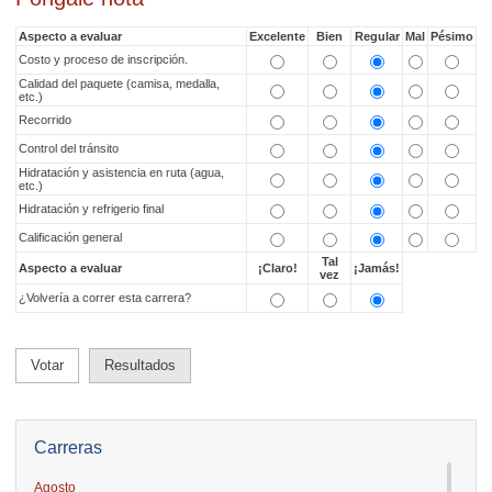
Aspecto a evaluar
Excelente
Bien
Regular
Mal
Pésimo
Costo y proceso de inscripción.
Calidad del paquete (camisa, medalla,
etc.)
Recorrido
Control del tránsito
Hidratación y asistencia en ruta (agua,
etc.)
Hidratación y refrigerio final
Calificación general
Tal
Aspecto a evaluar
¡Claro!
¡Jamás!
vez
¿Volvería a correr esta carrera?
Votar
Resultados
Carreras
Agosto