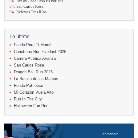
04.
AVON Cada Paso Es Por Vos
04.
San Carlos Rosa
04.
Relevos Tres Ríos
04.
Kilómetros Rosa
11.
Run In The City
17.
Caribe Paradise Run
18.
Casa Turire Trail Run
Lo último
18.
Warriors Run Circuit
Fondo Para Ti Mamá
18.
Samsung Jacó Beach Half Marathon 2026
25.
KRun by Under Armour
Christmas Run Everlast 2026
25.
Run Alajuela
Carrera Atlética Avanza
31.
Halloween Fun Run
San Carlos Rosa
Noviembre
Dragon Ball Run 2026
08.
Lindora Run
La Batalla de las Marcas
15.
Entre Pan y Rosas
Fondo Patriótico
Mi Corazón Vuela Alto
Diciembre
Run In The City
06.
Trail Vulcania 2026
Halloween Fun Run
12.
Media Maratón Puntarenas 2026
13.
Christmas Run Everlast 2026
Carreras anteriores