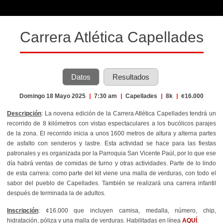
Carrera Atlética Capellades
Datos
Resultados
Domingo 18 Mayo 2025
|
7:30 am
|
Capellades
|
8k
|
¢16.000
Descripción
: La novena edición de la Carrera Atlética Capellades tendrá un
recorrido de 8 kilómetros con vistas espectaculares a los bucólicos parajes
de la zona. El recorrido inicia a unos 1600 metros de altura y alterna partes
de asfalto con senderos y lastre. E
sta actividad se hace para las fiestas
patronales y es organizada por la Parroquia San Vicente Paúl, por lo que ese
día habrá ventas de comidas de turno y otras actividades. Parte de lo lindo
de esta carrera: como parte del kit viene una malla de verduras, con todo el
sabor del pueblo de Capellades. También se realizará una carrera infantil
después de terminada la de adultos.
Inscripción
: ¢16.000 que incluyen camisa, medalla, número, chip,
hidratación, póliza y una malla de verduras. Habilitadas en línea
AQUÍ
.