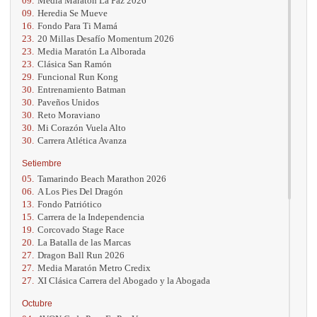
09.
Media Maratón La Paz 2026
09.
Heredia Se Mueve
16.
Fondo Para Ti Mamá
23.
20 Millas Desafío Momentum 2026
23.
Media Maratón La Alborada
23.
Clásica San Ramón
29.
Funcional Run Kong
30.
Entrenamiento Batman
30.
Paveños Unidos
30.
Reto Moraviano
30.
Mi Corazón Vuela Alto
30.
Carrera Atlética Avanza
Setiembre
05.
Tamarindo Beach Marathon 2026
06.
A Los Pies Del Dragón
13.
Fondo Patriótico
15.
Carrera de la Independencia
19.
Corcovado Stage Race
20.
La Batalla de las Marcas
27.
Dragon Ball Run 2026
27.
Media Maratón Metro Credix
27.
XI Clásica Carrera del Abogado y la Abogada
Octubre