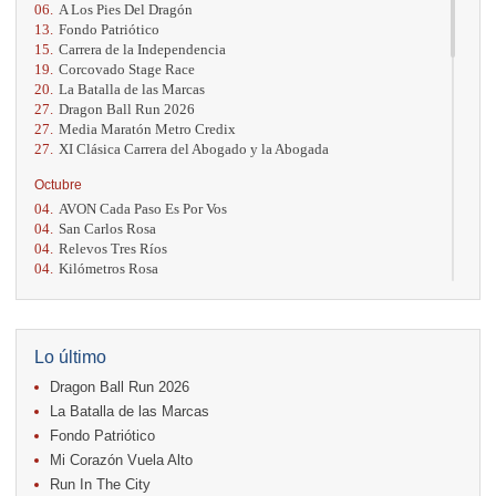
06.
A Los Pies Del Dragón
13.
Fondo Patriótico
15.
Carrera de la Independencia
19.
Corcovado Stage Race
20.
La Batalla de las Marcas
27.
Dragon Ball Run 2026
27.
Media Maratón Metro Credix
27.
XI Clásica Carrera del Abogado y la Abogada
Octubre
04.
AVON Cada Paso Es Por Vos
04.
San Carlos Rosa
04.
Relevos Tres Ríos
04.
Kilómetros Rosa
11.
Run In The City
17.
Caribe Paradise Run
18.
Casa Turire Trail Run
18.
Warriors Run Circuit
Lo último
18.
Samsung Jacó Beach Half Marathon 2026
Dragon Ball Run 2026
25.
KRun by Under Armour
25.
Run Alajuela
La Batalla de las Marcas
31.
Halloween Fun Run
Fondo Patriótico
Mi Corazón Vuela Alto
Noviembre
Run In The City
08.
Lindora Run