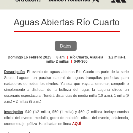
Aguas Abiertas Río Cuarto
Datos
Domingo 16 Febrero 2025
|
8 am
|
Río Cuarto, Alajuela
|
1/2 milla-1
milla- 2 millas
|
$40-$60
Descripción
: El evento de aguas abiertas Río Cuarto es parte de la serie
Secret Lagoon, un
paraíso natural de aguas tranquilas perfectas para
nadadores de todos los niveles.
Ya sea que vaya a entrenar, competir o
simplemente a disfrutar de la belleza del lugar, la Laguna ofrece un
escenario espectacular. Tendrá distancias de media milla (10 a.m.), 1 milla (9
a.m.) y 2 millas (8 a.m.)
Inscripción
: $40 (1/2 milla), $50 (1 milla) y $60 (2 millas). Incluye camisa
oficial del evento, medalla, gorro de natación oficial del evento, asistencia,
cronometraje, póliza. Habilitadas en línea
AQUÍ
.