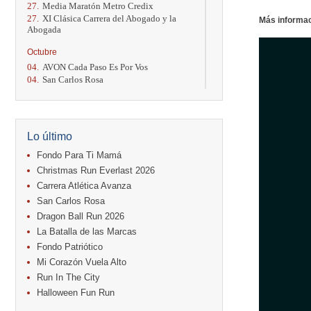
27.
Media Maratón Metro Credix
27.
XI Clásica Carrera del Abogado y la
Más informa
Abogada
Octubre
04.
AVON Cada Paso Es Por Vos
04.
San Carlos Rosa
04.
Relevos Tres Ríos
04.
Kilómetros Rosa
11.
Run In The City
17.
Caribe Paradise Run
Lo último
18.
Casa Turire Trail Run
18.
Warriors Run Circuit
Fondo Para Ti Mamá
18.
Samsung Jacó Beach Half Marathon
Christmas Run Everlast 2026
2026
Carrera Atlética Avanza
25.
KRun by Under Armour
San Carlos Rosa
25.
Run Alajuela
31.
Halloween Fun Run
Dragon Ball Run 2026
La Batalla de las Marcas
Noviembre
Fondo Patriótico
08.
Lindora Run
Mi Corazón Vuela Alto
15.
Entre Pan y Rosas
Run In The City
Diciembre
Halloween Fun Run
06.
Trail Vulcania 2026