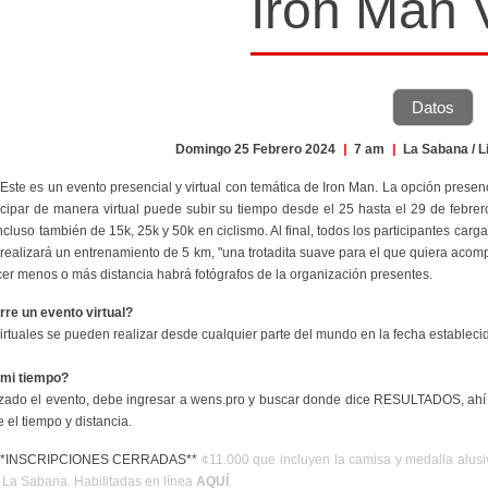
Iron Man V
Datos
Domingo 25 Febrero 2024
|
7 am
|
La Sabana / L
 Este es un evento presencial y virtual con temática de Iron Man. La opción prese
icipar de manera virtual puede subir su tiempo desde el 25 hasta el 29 de febrero
incluso también de 15k, 25k y 50k en ciclismo. Al final, todos los participantes car
realizará un entrenamiento de 5 km, "una trotadita suave para el que quiera acomp
cer menos o más distancia habrá fotógrafos de la organización presentes.
re un evento virtual?
irtuales se pueden realizar desde cualquier parte del mundo en la fecha establecida
mi tiempo?
zado el evento, debe ingresar a wens.pro y buscar donde dice
RESULTADOS
, ah
 el tiempo y distancia
.
 **INSCRIPCIONES CERRADAS**
¢11.000 que incluyen la camisa y medalla alusiva
 La Sabana. Habilitadas en línea
AQUÍ
.