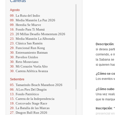
Carreras
Agosto
09.
La Ruta del Indio
09.
Media Maratón La Paz 2026
09.
Heredia Se Mueve
16.
Fondo Para Ti Mamá
23.
20 Millas Desafío Momentum 2026
23.
Media Maratón La Alborada
23.
Clásica San Ramón
Descripción
:
29.
Funcional Run Kong
si desea part
30.
Entrenamiento Batman
corriendo, e 
30.
Paveños Unidos
la Sabana se 
30.
Reto Moraviano
si quieren ha
30.
Mi Corazón Vuela Alto
30.
Carrera Atlética Avanza
¿Cómo se cor
Los eventos v
Setiembre
05.
Tamarindo Beach Marathon 2026
¿Cómo subo 
06.
A Los Pies Del Dragón
13.
Fondo Patriótico
Una vez reali
15.
Carrera de la Independencia
que le marque
19.
Corcovado Stage Race
20.
La Batalla de las Marcas
Inscripción
:
27.
Dragon Ball Run 2026
presencial en