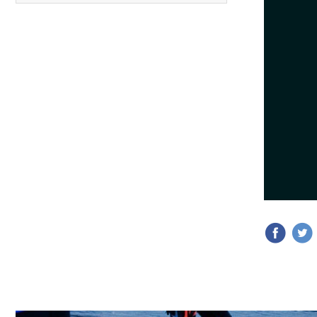
12.
Media Maratón Puntarenas 2026
13.
Christmas Run Everlast 2026
Carreras anteriores