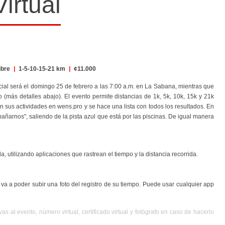
irtual
ibre
|
1-5-10-15-21 km
|
¢11.000
ncial será el domingo 25 de febrero a las 7:00 a.m. en La Sabana, mientras que
 (más detalles abajo). El evento permite distancias de 1k, 5k, 10k, 15k y 21k
gan sus actividades en wens.pro y se hace una lista con todos los resultados.
En
añarnos", saliendo de la pista azul que está por las piscinas. De igual manera
, utilizando aplicaciones que rastrean el tiempo y la distancia recorrida.
í va a poder subir una foto del registro de su tiempo.
Puede usar cualquier app
s al evento, número virtual, certificado virtual y fotógrafo en caso de hacerlo