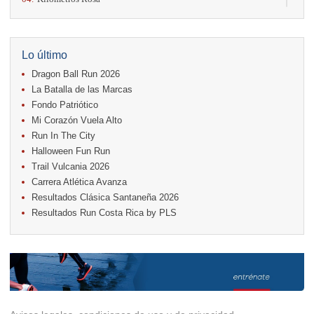
11.
Run In The City
17.
Caribe Paradise Run
18.
Casa Turire Trail Run
18.
Warriors Run Circuit
Lo último
18.
Samsung Jacó Beach Half Marathon 2026
Dragon Ball Run 2026
25.
KRun by Under Armour
25.
Run Alajuela
La Batalla de las Marcas
31.
Halloween Fun Run
Fondo Patriótico
Mi Corazón Vuela Alto
Noviembre
Run In The City
08.
Lindora Run
15.
Entre Pan y Rosas
Halloween Fun Run
Trail Vulcania 2026
Diciembre
Carrera Atlética Avanza
06.
Trail Vulcania 2026
Resultados Clásica Santaneña 2026
12.
Media Maratón Puntarenas 2026
Resultados Run Costa Rica by PLS
Carreras anteriores