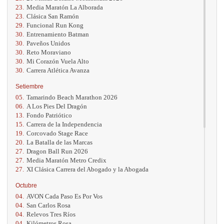
23.
Media Maratón La Alborada
23.
Clásica San Ramón
29.
Funcional Run Kong
30.
Entrenamiento Batman
30.
Paveños Unidos
30.
Reto Moraviano
30.
Mi Corazón Vuela Alto
30.
Carrera Atlética Avanza
Setiembre
05.
Tamarindo Beach Marathon 2026
06.
A Los Pies Del Dragón
13.
Fondo Patriótico
15.
Carrera de la Independencia
19.
Corcovado Stage Race
20.
La Batalla de las Marcas
27.
Dragon Ball Run 2026
27.
Media Maratón Metro Credix
27.
XI Clásica Carrera del Abogado y la Abogada
Octubre
04.
AVON Cada Paso Es Por Vos
04.
San Carlos Rosa
04.
Relevos Tres Ríos
04.
Kilómetros Rosa