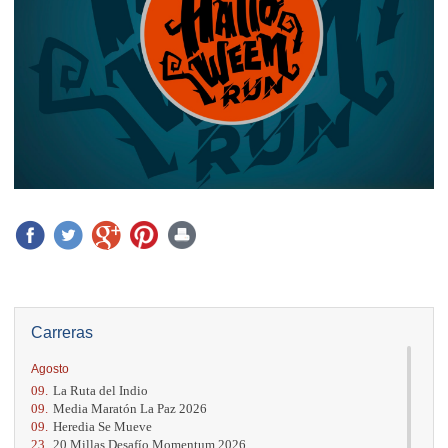
Carreras
Agosto
09.
La Ruta del Indio
09.
Media Maratón La Paz 2026
09.
Heredia Se Mueve
23.
20 Millas Desafío Momentum 2026