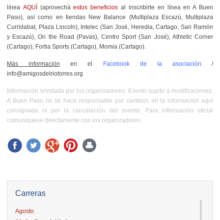
línea
AQUÍ
(aprovechá
estos beneficios
al inscribirte en línea en A Buen
Paso), así como en tiendas New Balance (Multiplaza Escazú, Multiplaza
Curridabat, Plaza Lincoln), Intelec (San José, Heredia, Cartago, San Ramón
y Escazú), On the Road (Pavas), Centro Sport (San José), Athletic Corner
(Cartago), Fortia Sports (Cartago), Momia (Cartago).
Más información
en el
Facebook de la asociación
/
info@amigosdelriotorres.org
Información brindada por los organizadores. Evento sujeto a modificaciones.
A Buen Paso no se hace responsable por cambios en la información aquí
consignada ni por la cancelación del evento. Para información oficial
comuníquese directamente con los organizadores.
Carreras
Agosto