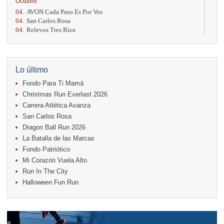
Octubre
04.
AVON Cada Paso Es Por Vos
04.
San Carlos Rosa
04.
Relevos Tres Ríos
04.
Kilómetros Rosa
11.
Run In The City
17.
Caribe Paradise Run
18.
Casa Turire Trail Run
Lo último
18.
Warriors Run Circuit
Fondo Para Ti Mamá
18.
Samsung Jacó Beach Half Marathon 2026
25.
KRun by Under Armour
Christmas Run Everlast 2026
25.
Run Alajuela
Carrera Atlética Avanza
31.
Halloween Fun Run
San Carlos Rosa
Noviembre
Dragon Ball Run 2026
08.
Lindora Run
La Batalla de las Marcas
15.
Entre Pan y Rosas
Fondo Patriótico
Mi Corazón Vuela Alto
Diciembre
Run In The City
06.
Trail Vulcania 2026
Halloween Fun Run
12.
Media Maratón Puntarenas 2026
13.
Christmas Run Everlast 2026
Carreras anteriores