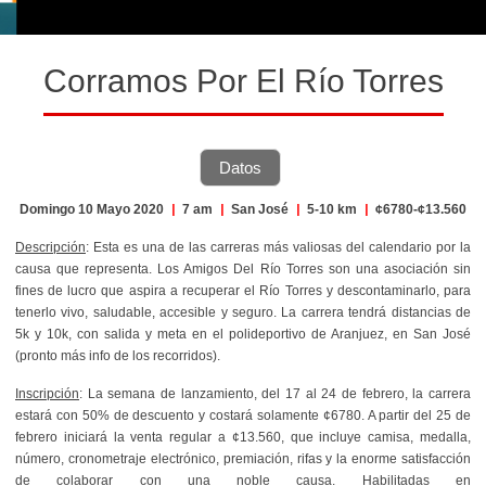
Corramos Por El Río Torres
Datos
Domingo 10 Mayo 2020
|
7 am
|
San José
|
5-10 km
|
¢6780-¢13.560
Descripción
: Esta es una de las carreras más valiosas del calendario por la
causa que representa. Los Amigos Del Río Torres son una asociación sin
fines de lucro que aspira a recuperar el Río Torres y descontaminarlo, para
tenerlo vivo, saludable, accesible y seguro. La carrera tendrá distancias de
5k y 10k, con salida y meta en el polideportivo de Aranjuez, en San José
(pronto más info de los recorridos).
Inscripción
: La semana de lanzamiento, del 17 al 24 de febrero, la carrera
estará con 50% de descuento y costará solamente ¢6780. A partir del 25 de
febrero iniciará la venta regular a ¢13.560, que incluye camisa, medalla,
número, cronometraje electrónico, premiación, rifas y la enorme satisfacción
de colaborar con una noble causa. Habilitadas en