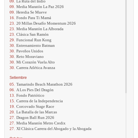
09.
La Ruta del Indio
09.
Media Maratón La Paz 2026
09.
Heredia Se Mueve
16.
Fondo Para Ti Mamá
23.
20 Millas Desafío Momentum 2026
23.
Media Maratón La Alborada
23.
Clásica San Ramón
29.
Funcional Run Kong
30.
Entrenamiento Batman
30.
Paveños Unidos
30.
Reto Moraviano
30.
Mi Corazón Vuela Alto
30.
Carrera Atlética Avanza
Setiembre
05.
Tamarindo Beach Marathon 2026
06.
A Los Pies Del Dragón
13.
Fondo Patriótico
15.
Carrera de la Independencia
19.
Corcovado Stage Race
20.
La Batalla de las Marcas
27.
Dragon Ball Run 2026
27.
Media Maratón Metro Credix
27.
XI Clásica Carrera del Abogado y la Abogada