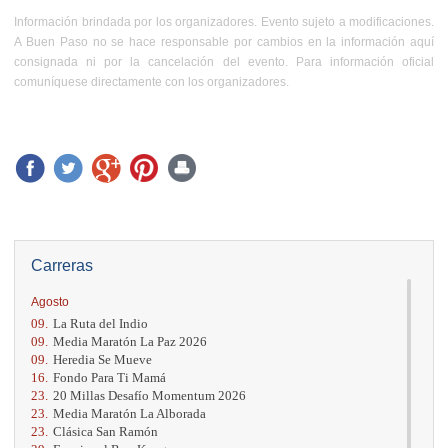
Información brindada por los organizadores. Evento sujeto a modificaciones.
A Buen Paso no se hace responsable por cambios en la información aquí
consignada ni por la cancelación del evento. Para información oficial
comuníquese directamente con los organizadores.
Carreras
Agosto
09.
La Ruta del Indio
09.
Media Maratón La Paz 2026
09.
Heredia Se Mueve
16.
Fondo Para Ti Mamá
23.
20 Millas Desafío Momentum 2026
23.
Media Maratón La Alborada
23.
Clásica San Ramón