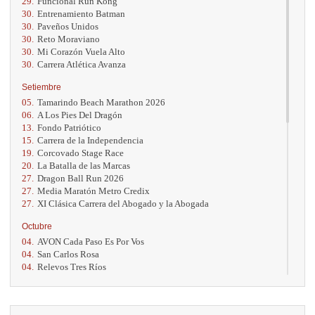
29.
Funcional Run Kong
30.
Entrenamiento Batman
30.
Paveños Unidos
30.
Reto Moraviano
30.
Mi Corazón Vuela Alto
30.
Carrera Atlética Avanza
Setiembre
05.
Tamarindo Beach Marathon 2026
06.
A Los Pies Del Dragón
13.
Fondo Patriótico
15.
Carrera de la Independencia
19.
Corcovado Stage Race
20.
La Batalla de las Marcas
27.
Dragon Ball Run 2026
27.
Media Maratón Metro Credix
27.
XI Clásica Carrera del Abogado y la Abogada
Octubre
04.
AVON Cada Paso Es Por Vos
04.
San Carlos Rosa
04.
Relevos Tres Ríos
04.
Kilómetros Rosa
11.
Run In The City
17.
Caribe Paradise Run