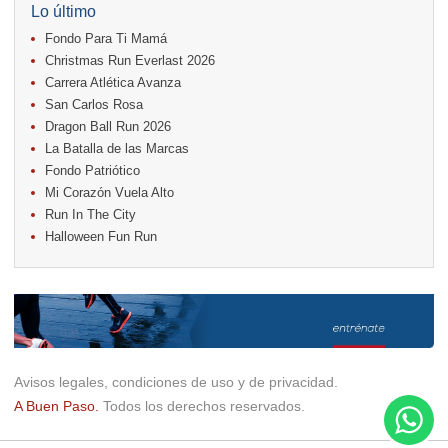
18.
Casa Turire Trail Run
Lo último
18.
Warriors Run Circuit
Fondo Para Ti Mamá
18.
Samsung Jacó Beach Half Marathon 2026
25.
KRun by Under Armour
Christmas Run Everlast 2026
25.
Run Alajuela
Carrera Atlética Avanza
31.
Halloween Fun Run
San Carlos Rosa
Noviembre
Dragon Ball Run 2026
08.
Lindora Run
La Batalla de las Marcas
15.
Entre Pan y Rosas
Fondo Patriótico
Mi Corazón Vuela Alto
Diciembre
Run In The City
06.
Trail Vulcania 2026
Halloween Fun Run
12.
Media Maratón Puntarenas 2026
13.
Christmas Run Everlast 2026
Carreras anteriores
Avisos legales, condiciones de uso y de privacidad.
A Buen Paso.
Todos los derechos reservados.