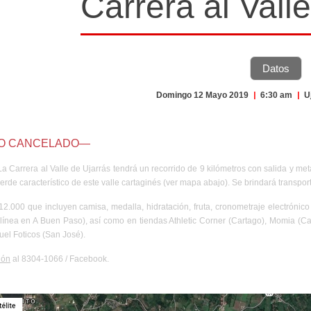
Carrera al Vall
Datos
Domingo 12 Mayo 2019
|
6:30 am
|
U
O CANCELADO—
 La Carrera al Valle de Ujarrás tendrá un recorrido de 9 kilómetros con salida y meta
erde característico de este valle cartaginés (ver mapa abajo). Se brindará transpor
¢12.000 que incluyen camisa, medalla, hidratación, fruta, cronometraje electrónico
n línea en A Buen Paso), así como en tiendas Athletic Corner (Cartago), Momia (C
uel Foticos (San José).
ión
al 8304-1066 /
Facebook
.