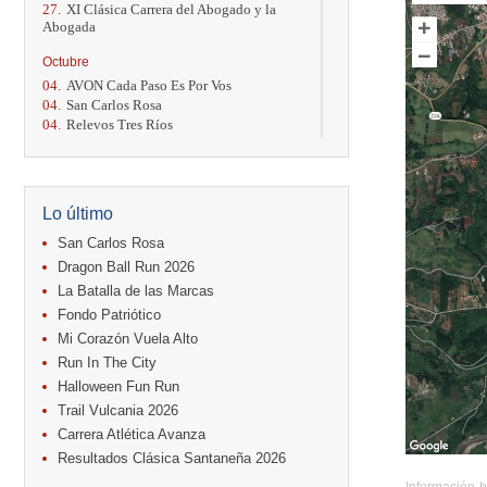
27.
XI Clásica Carrera del Abogado y la
Abogada
Octubre
04.
AVON Cada Paso Es Por Vos
04.
San Carlos Rosa
04.
Relevos Tres Ríos
04.
Kilómetros Rosa
11.
Run In The City
17.
Caribe Paradise Run
18.
Casa Turire Trail Run
Lo último
18.
Warriors Run Circuit
18.
Samsung Jacó Beach Half Marathon
San Carlos Rosa
2026
Dragon Ball Run 2026
25.
KRun by Under Armour
La Batalla de las Marcas
25.
Run Alajuela
Fondo Patriótico
31.
Halloween Fun Run
Mi Corazón Vuela Alto
Noviembre
Run In The City
08.
Lindora Run
Halloween Fun Run
15.
Entre Pan y Rosas
Trail Vulcania 2026
Diciembre
Carrera Atlética Avanza
06.
Trail Vulcania 2026
Resultados Clásica Santaneña 2026
12.
Media Maratón Puntarenas 2026