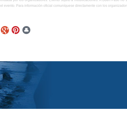
rindada por los organizadores. Evento sujeto a modificaciones. A Buen Paso no 
el evento. Para información oficial comuníquese directamente con los organizador