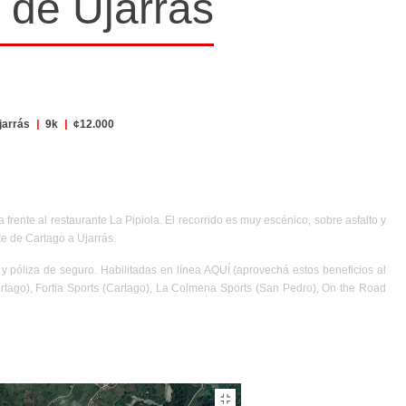
e de Ujarrás
jarrás
|
9k
|
¢12.000
 frente al restaurante La Pipiola. El recorrido es muy escénico, sobre asfalto y
te de Cartago a Ujarrás.
 y póliza de seguro. Habilitadas en línea
AQUÍ
(aprovechá
estos beneficios
al
artago), Fortia Sports (Cartago), La Colmena Sports (San Pedro), On the Road