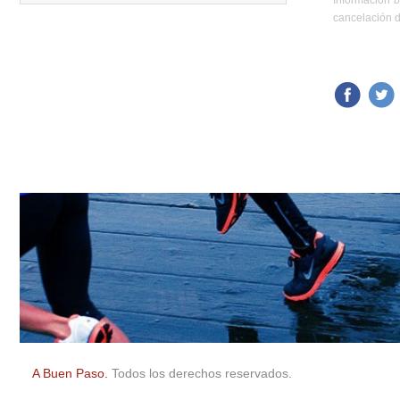
Información b
Carreras anteriores
cancelación d
A Buen Paso.
Todos los derechos reservados.