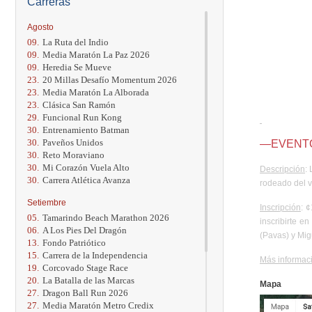
Carreras
Agosto
09.
La Ruta del Indio
09.
Media Maratón La Paz 2026
09.
Heredia Se Mueve
23.
20 Millas Desafío Momentum 2026
23.
Media Maratón La Alborada
23.
Clásica San Ramón
29.
Funcional Run Kong
30.
Entrenamiento Batman
30.
Paveños Unidos
—EVENT
30.
Reto Moraviano
30.
Mi Corazón Vuela Alto
Descripción
:
30.
Carrera Atlética Avanza
rodeado del v
Setiembre
Inscripción
: 
05.
Tamarindo Beach Marathon 2026
inscribirte e
06.
A Los Pies Del Dragón
(Pavas) y Mig
13.
Fondo Patriótico
15.
Carrera de la Independencia
Más informac
19.
Corcovado Stage Race
20.
La Batalla de las Marcas
Mapa
27.
Dragon Ball Run 2026
27.
Media Maratón Metro Credix