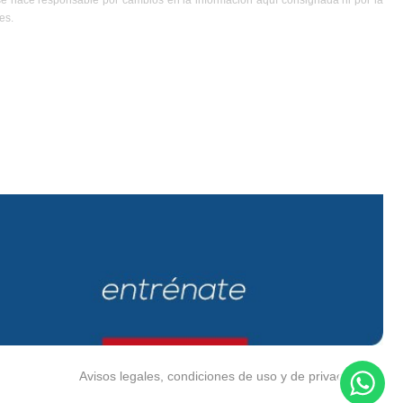
se hace responsable por cambios en la información aquí consignada ni por la
es.
Avisos legales, condiciones de uso y de privacidad.