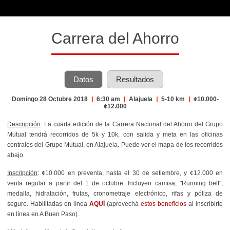
Carrera del Ahorro
Datos
Resultados
Domingo 28 Octubre 2018
|
6:30 am
|
Alajuela
|
5-10 km
|
¢10.000-
¢12.000
Descripción
: La cuarta edición de la Carrera Nacional del Ahorro del Grupo
Mutual tendrá recorridos de 5k y 10k, con salida y meta en las oficinas
centrales del Grupo Mutual, en Alajuela. Puede ver el mapa de los recorridos
abajo.
Inscripción
: ¢10.000 en preventa, hasta el 30 de setiembre, y ¢12.000 en
venta regular a partir del 1 de octubre. Incluyen camisa, "Running belt",
medalla, hidratación, frutas, cronometraje electrónico, rifas y póliza de
seguro. Habilitadas en línea
AQUÍ
(aprovechá
estos beneficios
al inscribirte
en línea en A Buen Paso).