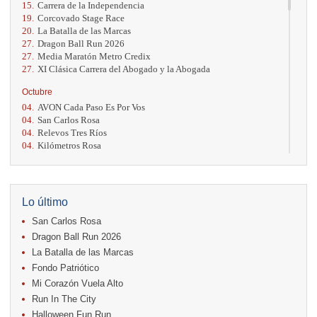
15.
Carrera de la Independencia
19.
Corcovado Stage Race
20.
La Batalla de las Marcas
27.
Dragon Ball Run 2026
27.
Media Maratón Metro Credix
27.
XI Clásica Carrera del Abogado y la Abogada
Octubre
04.
AVON Cada Paso Es Por Vos
04.
San Carlos Rosa
04.
Relevos Tres Ríos
04.
Kilómetros Rosa
11.
Run In The City
17.
Caribe Paradise Run
18.
Casa Turire Trail Run
18.
Warriors Run Circuit
Lo último
18.
Samsung Jacó Beach Half Marathon 2026
San Carlos Rosa
25.
KRun by Under Armour
25.
Run Alajuela
Dragon Ball Run 2026
31.
Halloween Fun Run
La Batalla de las Marcas
Fondo Patriótico
Noviembre
Mi Corazón Vuela Alto
08.
Lindora Run
15.
Entre Pan y Rosas
Run In The City
Halloween Fun Run