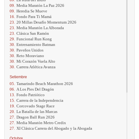
09.
Media Maratón La Paz 2026
09.
Heredia Se Mueve
16.
Fondo Para Ti Mamá
23.
20 Millas Desafío Momentum 2026
23.
Media Maratón La Alborada
23.
Clásica San Ramón
29.
Funcional Run Kong
30.
Entrenamiento Batman
30.
Paveños Unidos
30.
Reto Moraviano
30.
Mi Corazón Vuela Alto
30.
Carrera Atlética Avanza
Setiembre
05.
Tamarindo Beach Marathon 2026
06.
A Los Pies Del Dragón
13.
Fondo Patriótico
15.
Carrera de la Independencia
19.
Corcovado Stage Race
20.
La Batalla de las Marcas
27.
Dragon Ball Run 2026
27.
Media Maratón Metro Credix
27.
XI Clásica Carrera del Abogado y la Abogada
Octubre