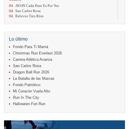
04.
AVON Cada Paso Es Por Vos
04.
San Carlos Rosa
04.
Relevos Tres Ríos
04.
Kilómetros Rosa
11.
Run In The City
17.
Caribe Paradise Run
18.
Casa Turire Trail Run
Lo último
18.
Warriors Run Circuit
Fondo Para Ti Mamá
18.
Samsung Jacó Beach Half Marathon 2026
25.
KRun by Under Armour
Christmas Run Everlast 2026
25.
Run Alajuela
Carrera Atlética Avanza
31.
Halloween Fun Run
San Carlos Rosa
Noviembre
Dragon Ball Run 2026
08.
Lindora Run
La Batalla de las Marcas
15.
Entre Pan y Rosas
Fondo Patriótico
Mi Corazón Vuela Alto
Diciembre
Run In The City
06.
Trail Vulcania 2026
Halloween Fun Run
12.
Media Maratón Puntarenas 2026
13.
Christmas Run Everlast 2026
Carreras anteriores