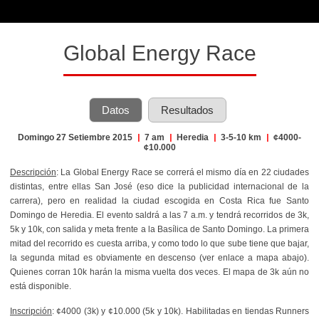
Global Energy Race
Datos
Resultados
Domingo 27 Setiembre 2015
|
7 am
|
Heredia
|
3-5-10 km
|
¢4000-
¢10.000
Descripción
: La Global Energy Race se correrá el mismo día en 22 ciudades
distintas, entre ellas San José (eso dice la publicidad internacional de la
carrera), pero en realidad la ciudad escogida en Costa Rica fue Santo
Domingo de Heredia. El evento saldrá a las 7 a.m. y tendrá recorridos de 3k,
5k y 10k, con salida y meta frente a la Basílica de Santo Domingo. La primera
mitad del recorrido es cuesta arriba, y como todo lo que sube tiene que bajar,
la segunda mitad es obviamente en descenso (ver enlace a mapa abajo).
Quienes corran 10k harán la misma vuelta dos veces. El mapa de 3k aún no
está disponible.
Inscripción
: ¢4000 (3k) y ¢10.000 (5k y 10k). Habilitadas en tiendas Runners