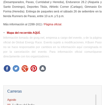
(Desamparados, Pavas, Curridabat y Heredia), Endurance 26.2 (Alajuela y
Santo Domingo), Deportes Tibás, Athletic Corner (Cartago), Gimnasio En
Forma (Heredia). Entrega de paquetes será el sábado 26 de setiembre en la
tienda Runners de Pavas, entre 10 a.m. y 5 p.m.
Más información
al 2288-1611 /
Página oficial
.
Mapa del recorrido AQUÍ.
Información tomada de gsxg.net, empresa a cargo del evento, y de la página
oficial de Global Energy Race. Evento sujeto a modificaciones. A Buen Paso
no se hace responsable por cambios en la información aquí consignada ni
por la cancelación del evento. Para información oficial comuníquese
directamente con los organizadores.
Carreras
Agosto
09.
La Ruta del Indio