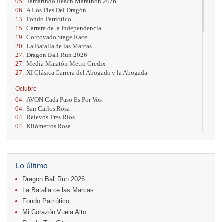
05.
Tamarindo Beach Marathon 2026
06.
A Los Pies Del Dragón
13.
Fondo Patriótico
15.
Carrera de la Independencia
19.
Corcovado Stage Race
20.
La Batalla de las Marcas
27.
Dragon Ball Run 2026
27.
Media Maratón Metro Credix
27.
XI Clásica Carrera del Abogado y la Abogada
Octubre
04.
AVON Cada Paso Es Por Vos
04.
San Carlos Rosa
04.
Relevos Tres Ríos
04.
Kilómetros Rosa
11.
Run In The City
17.
Caribe Paradise Run
18.
Casa Turire Trail Run
18.
Warriors Run Circuit
Lo último
18.
Samsung Jacó Beach Half Marathon 2026
Dragon Ball Run 2026
25.
KRun by Under Armour
25.
Run Alajuela
La Batalla de las Marcas
31.
Halloween Fun Run
Fondo Patriótico
Mi Corazón Vuela Alto
Noviembre