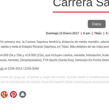
Carrera Sa
Datos
Domingo 15 Enero 2017
|
6 am
|
Tibás
|
5-
 Por primera vez, la Carrera Saprissa tendrá la distancia de media maratón, ademá
salida y meta el Estadio Ricardo Saprissa, en Tibás. Más detalles de las rutas pron
¢14.000 (5k y 10k) y ¢18.000 (21k), que incluyen camisa, medalla, hidratación, frut
Pavas, Heredia, Desamparados), FYA Sports (Santa Ana), Gimnasio En Forma (Hered
ión
al
2239-3514 / 2239-3094
tomada de gsxg.net, empresa a cargo del evento. Evento sujeto a modificacion
 por la cancelación del evento. Para información oficial comuníquese directament