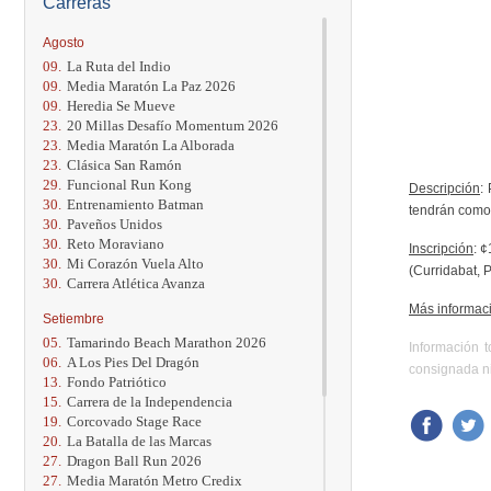
Carreras
Agosto
09.
La Ruta del Indio
09.
Media Maratón La Paz 2026
09.
Heredia Se Mueve
23.
20 Millas Desafío Momentum 2026
23.
Media Maratón La Alborada
23.
Clásica San Ramón
29.
Funcional Run Kong
Descripción
:
30.
Entrenamiento Batman
tendrán como 
30.
Paveños Unidos
30.
Reto Moraviano
Inscripción
: 
30.
Mi Corazón Vuela Alto
(Curridabat, 
30.
Carrera Atlética Avanza
Más informac
Setiembre
05.
Tamarindo Beach Marathon 2026
Información 
06.
A Los Pies Del Dragón
consignada ni
13.
Fondo Patriótico
15.
Carrera de la Independencia
19.
Corcovado Stage Race
20.
La Batalla de las Marcas
27.
Dragon Ball Run 2026
27.
Media Maratón Metro Credix