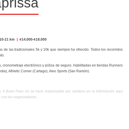
prissa
10-21 km
|
¢14.000-¢18.000
s de las tradicionales 5k y 10k que siempre ha ofrecido. Todos los recorridos
to.
as, cronometraje electrónico y póliza de seguro. Habilitadas en tiendas Runners
ia), Athletic Corner (Cartago), Aleo Sports (San Ramón).
es. A Buen Paso no se hace responsable por cambios en la información aquí
e con los organizadores.