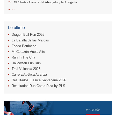
27.
XI Clásica Carrera del Abogado y la Abogada
Octubre
04.
AVON Cada Paso Es Por Vos
04.
San Carlos Rosa
04.
Relevos Tres Ríos
Lo último
04.
Kilómetros Rosa
Dragon Ball Run 2026
11.
Run In The City
17.
Caribe Paradise Run
La Batalla de las Marcas
18.
Casa Turire Trail Run
Fondo Patriótico
18.
Samsung Jacó Beach Half Marathon 2026
Mi Corazón Vuela Alto
18.
Warriors Run Circuit
Run In The City
25.
KRun by Under Armour
25.
Run Alajuela
Halloween Fun Run
31.
Halloween Fun Run
Trail Vulcania 2026
Carrera Atlética Avanza
Noviembre
Resultados Clásica Santaneña 2026
08.
Lindora Run
Resultados Run Costa Rica by PLS
15.
Entre Pan y Rosas
Diciembre
06.
Trail Vulcania 2026
12.
Media Maratón Puntarenas 2026
Carreras anteriores