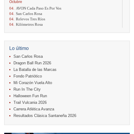
Octubre
04.
AVON Cada Paso Es Por Vos
04.
San Carlos Rosa
04.
Relevos Tres Ríos
04.
Kilómetros Rosa
11.
Run In The City
17.
Caribe Paradise Run
18.
Casa Turire Trail Run
18.
Warriors Run Circuit
Lo último
18.
Samsung Jacó Beach Half Marathon 2026
San Carlos Rosa
25.
KRun by Under Armour
25.
Run Alajuela
Dragon Ball Run 2026
31.
Halloween Fun Run
La Batalla de las Marcas
Fondo Patriótico
Noviembre
Mi Corazón Vuela Alto
08.
Lindora Run
15.
Entre Pan y Rosas
Run In The City
Halloween Fun Run
Diciembre
Trail Vulcania 2026
06.
Trail Vulcania 2026
Carrera Atlética Avanza
12.
Media Maratón Puntarenas 2026
Resultados Clásica Santaneña 2026
Carreras anteriores