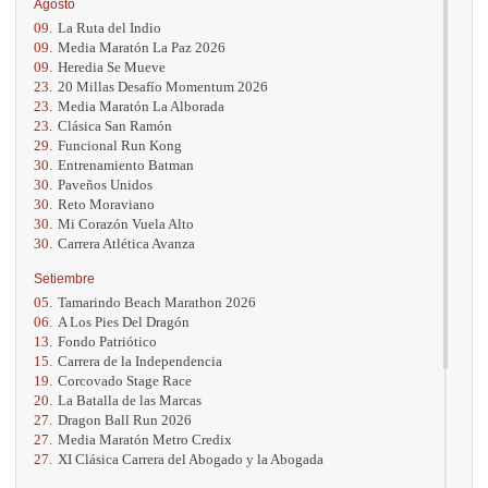
Agosto
09.
La Ruta del Indio
09.
Media Maratón La Paz 2026
09.
Heredia Se Mueve
23.
20 Millas Desafío Momentum 2026
23.
Media Maratón La Alborada
23.
Clásica San Ramón
29.
Funcional Run Kong
30.
Entrenamiento Batman
30.
Paveños Unidos
30.
Reto Moraviano
30.
Mi Corazón Vuela Alto
30.
Carrera Atlética Avanza
Setiembre
05.
Tamarindo Beach Marathon 2026
06.
A Los Pies Del Dragón
13.
Fondo Patriótico
15.
Carrera de la Independencia
19.
Corcovado Stage Race
20.
La Batalla de las Marcas
27.
Dragon Ball Run 2026
27.
Media Maratón Metro Credix
27.
XI Clásica Carrera del Abogado y la Abogada