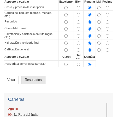
Aspecto a evaluar
Excelente
Bien
Regular
Mal
Pésimo
Costo y proceso de inscripción.
Calidad del paquete (camisa, medalla,
etc.)
Recorrido
Control del tránsito
Hidratación y asistencia en ruta (agua,
etc.)
Hidratación y refrigerio final
Calificación general
Tal
Aspecto a evaluar
¡Claro!
¡Jamás!
vez
¿Volvería a correr esta carrera?
Votar
Resultados
Carreras
Agosto
09.
La Ruta del Indio