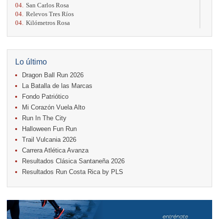
04.
San Carlos Rosa
04.
Relevos Tres Ríos
04.
Kilómetros Rosa
11.
Run In The City
17.
Caribe Paradise Run
18.
Casa Turire Trail Run
18.
Warriors Run Circuit
Lo último
18.
Samsung Jacó Beach Half Marathon 2026
Dragon Ball Run 2026
25.
KRun by Under Armour
25.
Run Alajuela
La Batalla de las Marcas
31.
Halloween Fun Run
Fondo Patriótico
Mi Corazón Vuela Alto
Noviembre
Run In The City
08.
Lindora Run
15.
Entre Pan y Rosas
Halloween Fun Run
Trail Vulcania 2026
Diciembre
Carrera Atlética Avanza
06.
Trail Vulcania 2026
Resultados Clásica Santaneña 2026
12.
Media Maratón Puntarenas 2026
Resultados Run Costa Rica by PLS
Carreras anteriores