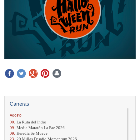
Carreras
Agosto
09.
La Ruta del Indio
09.
Media Maratón La Paz 2026
09.
Heredia Se Mueve
23.
20 Millas Desafío Momentum 2026