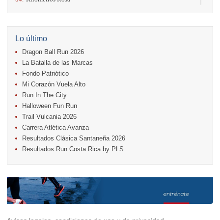
11.
Run In The City
17.
Caribe Paradise Run
18.
Casa Turire Trail Run
18.
Warriors Run Circuit
Lo último
18.
Samsung Jacó Beach Half Marathon 2026
Dragon Ball Run 2026
25.
KRun by Under Armour
25.
Run Alajuela
La Batalla de las Marcas
31.
Halloween Fun Run
Fondo Patriótico
Mi Corazón Vuela Alto
Noviembre
Run In The City
08.
Lindora Run
15.
Entre Pan y Rosas
Halloween Fun Run
Trail Vulcania 2026
Diciembre
Carrera Atlética Avanza
06.
Trail Vulcania 2026
Resultados Clásica Santaneña 2026
12.
Media Maratón Puntarenas 2026
Resultados Run Costa Rica by PLS
Carreras anteriores