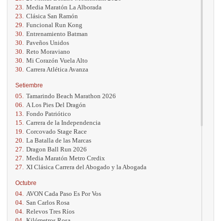
23.
Media Maratón La Alborada
23.
Clásica San Ramón
29.
Funcional Run Kong
30.
Entrenamiento Batman
30.
Paveños Unidos
30.
Reto Moraviano
30.
Mi Corazón Vuela Alto
30.
Carrera Atlética Avanza
Setiembre
05.
Tamarindo Beach Marathon 2026
06.
A Los Pies Del Dragón
13.
Fondo Patriótico
15.
Carrera de la Independencia
19.
Corcovado Stage Race
20.
La Batalla de las Marcas
27.
Dragon Ball Run 2026
27.
Media Maratón Metro Credix
27.
XI Clásica Carrera del Abogado y la Abogada
Octubre
04.
AVON Cada Paso Es Por Vos
04.
San Carlos Rosa
04.
Relevos Tres Ríos
04.
Kilómetros Rosa