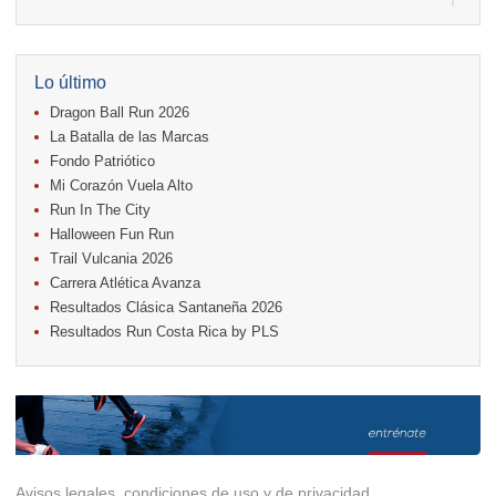
11.
Run In The City
17.
Caribe Paradise Run
18.
Casa Turire Trail Run
18.
Warriors Run Circuit
Lo último
18.
Samsung Jacó Beach Half Marathon 2026
Dragon Ball Run 2026
25.
KRun by Under Armour
25.
Run Alajuela
La Batalla de las Marcas
31.
Halloween Fun Run
Fondo Patriótico
Mi Corazón Vuela Alto
Noviembre
Run In The City
08.
Lindora Run
15.
Entre Pan y Rosas
Halloween Fun Run
Trail Vulcania 2026
Diciembre
Carrera Atlética Avanza
06.
Trail Vulcania 2026
Resultados Clásica Santaneña 2026
12.
Media Maratón Puntarenas 2026
Resultados Run Costa Rica by PLS
Carreras anteriores
Avisos legales, condiciones de uso y de privacidad.