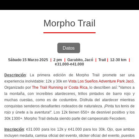
Morpho Trail
Datos
Sábado 15 Marzo 2025
|
2 pm
|
Garabito, Jacó
|
Trail
|
12-30 km
|
¢31.000-¢41.000
Descripción
: La primera edición de Morpho Trail promete ser una
experiencia inolvidable: 12k y 30k en
Vista Los Sueños Adventure Park Jacó
.
Organizado por
The Trail Running or Costa Rica
, lo describen así: "
Vamos a
la montaña, con increíbles atardeceres, trillos pintados de barro rojo y
muchas cuestas, como es de costumbre. D
isfruta del atardecer mientras
conquistas senderos desafiantes rodeados de naturaleza. ¡Pinta tus tenis de
rojo y únete a la aventura!". Los 12k tienen 650+ de desnivel positivo y los
30k 1300+.
Morpho Trail
debuta siendo parte del campeonato Fecodem.
Inscripción
: ¢31.000 para los 12k y ¢41.000 para los 30k. Ojo, que ambas
incluyen m
edalla, camisa oficial del evento, sticker oficial del evento, puestos