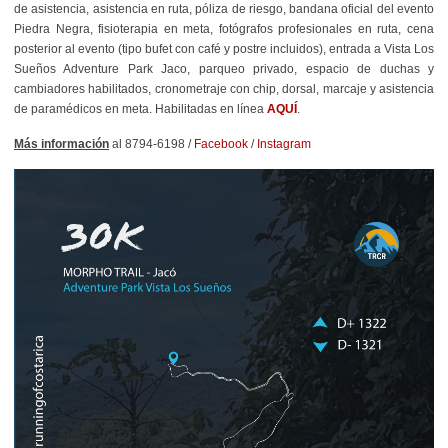
de asistencia, asistencia en ruta, póliza de riesgo, bandana oficial del evento
Piedra Negra, fisioterapia en meta, fotógrafos profesionales en ruta, cena
posterior al evento (tipo bufet con café y postre incluidos), entrada a Vista Los
Sueños Adventure Park Jaco, parqueo privado, espacio de duchas y
cambiadores habilitados, cronometraje con chip, dorsal, marcaje y asistencia
de paramédicos en meta. Habilitadas en línea
AQUÍ
.
Más información
al 8794-6198 /
Facebook
/
Instagram