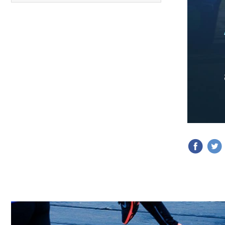
12.
Media Maratón Puntarenas 2026
13.
Christmas Run Everlast 2026
Carreras anteriores