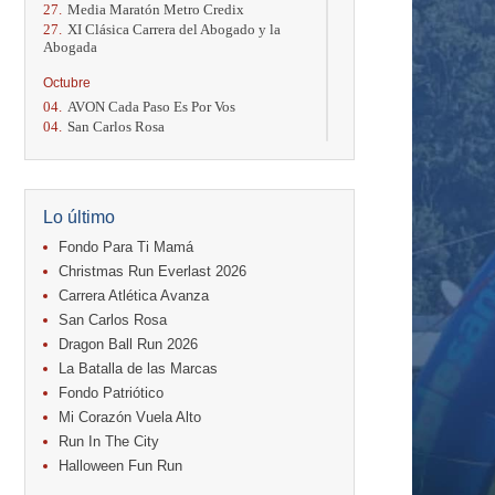
27.
Media Maratón Metro Credix
27.
XI Clásica Carrera del Abogado y la
Abogada
Octubre
04.
AVON Cada Paso Es Por Vos
04.
San Carlos Rosa
04.
Relevos Tres Ríos
04.
Kilómetros Rosa
11.
Run In The City
17.
Caribe Paradise Run
Lo último
18.
Casa Turire Trail Run
18.
Warriors Run Circuit
Fondo Para Ti Mamá
18.
Samsung Jacó Beach Half Marathon
Christmas Run Everlast 2026
2026
Carrera Atlética Avanza
25.
KRun by Under Armour
San Carlos Rosa
25.
Run Alajuela
31.
Halloween Fun Run
Dragon Ball Run 2026
La Batalla de las Marcas
Noviembre
Fondo Patriótico
08.
Lindora Run
Mi Corazón Vuela Alto
15.
Entre Pan y Rosas
Run In The City
Diciembre
Halloween Fun Run
06.
Trail Vulcania 2026