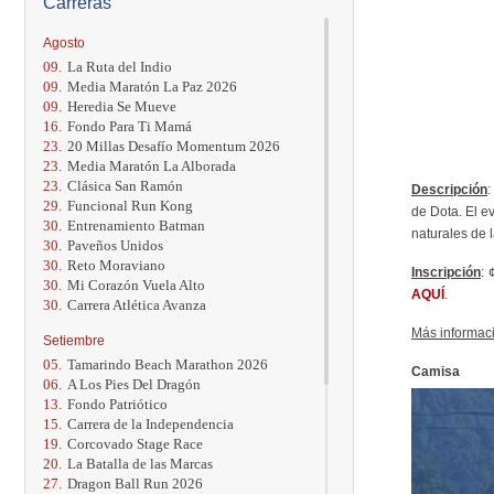
Carreras
Agosto
09.
La Ruta del Indio
09.
Media Maratón La Paz 2026
09.
Heredia Se Mueve
16.
Fondo Para Ti Mamá
23.
20 Millas Desafío Momentum 2026
23.
Media Maratón La Alborada
23.
Clásica San Ramón
Descripción
:
29.
Funcional Run Kong
de Dota. El e
30.
Entrenamiento Batman
naturales de 
30.
Paveños Unidos
30.
Reto Moraviano
Inscripción
: 
30.
Mi Corazón Vuela Alto
AQUÍ
.
30.
Carrera Atlética Avanza
Más informac
Setiembre
05.
Tamarindo Beach Marathon 2026
Camisa
06.
A Los Pies Del Dragón
13.
Fondo Patriótico
15.
Carrera de la Independencia
19.
Corcovado Stage Race
20.
La Batalla de las Marcas
27.
Dragon Ball Run 2026