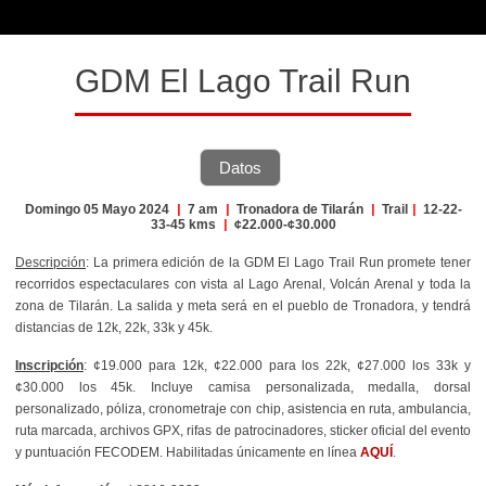
GDM El Lago Trail Run
Datos
Domingo 05 Mayo 2024
|
7 am
|
Tronadora de Tilarán
|
Trail
|
12-22-
33-45 kms
|
¢22.000-¢30.000
Descripción
: La primera edición de la GDM El Lago Trail Run promete tener
recorridos espectaculares con vista al Lago Arenal, Volcán Arenal y toda la
zona de Tilarán. La salida y meta será en el pueblo de Tronadora, y tendrá
distancias de 12k, 22k, 33k y 45k.
Inscripción
: ¢19.000 para 12k, ¢22.000 para los 22k, ¢27.000 los 33k y
¢30.000 los 45k. Incluye camisa personalizada, medalla, dorsal
personalizado, póliza, cronometraje con chip, asistencia en ruta, ambulancia,
ruta marcada, archivos GPX, rifas de patrocinadores, sticker oficial del evento
y puntuación FECODEM. Habilitadas únicamente en línea
AQUÍ
.