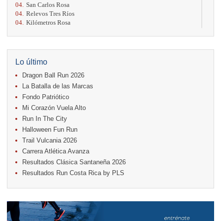
04.
San Carlos Rosa
04.
Relevos Tres Ríos
04.
Kilómetros Rosa
11.
Run In The City
17.
Caribe Paradise Run
18.
Casa Turire Trail Run
18.
Warriors Run Circuit
Lo último
18.
Samsung Jacó Beach Half Marathon 2026
Dragon Ball Run 2026
25.
KRun by Under Armour
25.
Run Alajuela
La Batalla de las Marcas
31.
Halloween Fun Run
Fondo Patriótico
Mi Corazón Vuela Alto
Noviembre
Run In The City
08.
Lindora Run
15.
Entre Pan y Rosas
Halloween Fun Run
Trail Vulcania 2026
Diciembre
Carrera Atlética Avanza
06.
Trail Vulcania 2026
Resultados Clásica Santaneña 2026
12.
Media Maratón Puntarenas 2026
Resultados Run Costa Rica by PLS
Carreras anteriores