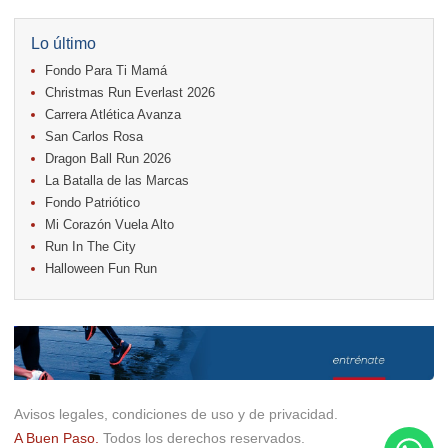
17.
Caribe Paradise Run
18.
Casa Turire Trail Run
Lo último
18.
Warriors Run Circuit
Fondo Para Ti Mamá
18.
Samsung Jacó Beach Half Marathon 2026
25.
KRun by Under Armour
Christmas Run Everlast 2026
25.
Run Alajuela
Carrera Atlética Avanza
31.
Halloween Fun Run
San Carlos Rosa
Noviembre
Dragon Ball Run 2026
08.
Lindora Run
La Batalla de las Marcas
15.
Entre Pan y Rosas
Fondo Patriótico
Mi Corazón Vuela Alto
Diciembre
Run In The City
06.
Trail Vulcania 2026
Halloween Fun Run
12.
Media Maratón Puntarenas 2026
13.
Christmas Run Everlast 2026
Carreras anteriores
Avisos legales, condiciones de uso y de privacidad.
A Buen Paso.
Todos los derechos reservados.