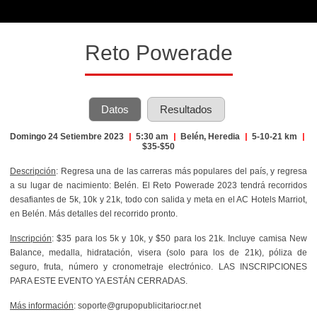
Reto Powerade
Datos
Resultados
Domingo 24 Setiembre 2023
|
5:30 am
|
Belén, Heredia
|
5-10-21 km
|
$35-$50
Descripción
: Regresa una de las carreras más populares del país, y regresa
a su lugar de nacimiento: Belén. El Reto Powerade 2023 tendrá recorridos
desafiantes de 5k, 10k y 21k, todo con salida y meta en el AC Hotels Marriot,
en Belén. Más detalles del recorrido pronto.
Inscripción
: $35 para los 5k y 10k, y $50 para los 21k. Incluye camisa New
Balance, medalla, hidratación, visera (solo para los de 21k), póliza de
seguro, fruta, número y cronometraje electrónico. LAS INSCRIPCIONES
PARA ESTE EVENTO YA ESTÁN CERRADAS.
Más información
: soporte@grupopublicitariocr.net