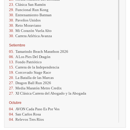
23.
Clásica San Ramón
29.
Funcional Run Kong
30.
Entrenamiento Batman
30.
Paveños Unidos
30.
Reto Moraviano
30.
Mi Corazón Vuela Alto
30.
Carrera Atlética Avanza
Setiembre
05.
Tamarindo Beach Marathon 2026
06.
A Los Pies Del Dragón
13.
Fondo Patriótico
15.
Carrera de la Independencia
19.
Corcovado Stage Race
20.
La Batalla de las Marcas
27.
Dragon Ball Run 2026
27.
Media Maratón Metro Credix
27.
XI Clásica Carrera del Abogado y la Abogada
Octubre
04.
AVON Cada Paso Es Por Vos
04.
San Carlos Rosa
04.
Relevos Tres Ríos
04.
Kilómetros Rosa
11.
Run In The City