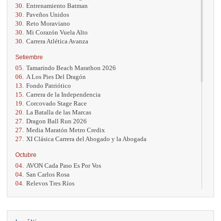
30.
Entrenamiento Batman
30.
Paveños Unidos
30.
Reto Moraviano
30.
Mi Corazón Vuela Alto
30.
Carrera Atlética Avanza
Setiembre
05.
Tamarindo Beach Marathon 2026
06.
A Los Pies Del Dragón
13.
Fondo Patriótico
15.
Carrera de la Independencia
19.
Corcovado Stage Race
20.
La Batalla de las Marcas
27.
Dragon Ball Run 2026
27.
Media Maratón Metro Credix
27.
XI Clásica Carrera del Abogado y la Abogada
Octubre
04.
AVON Cada Paso Es Por Vos
04.
San Carlos Rosa
04.
Relevos Tres Ríos
04.
Kilómetros Rosa
11.
Run In The City
17.
Caribe Paradise Run
18.
Casa Turire Trail Run