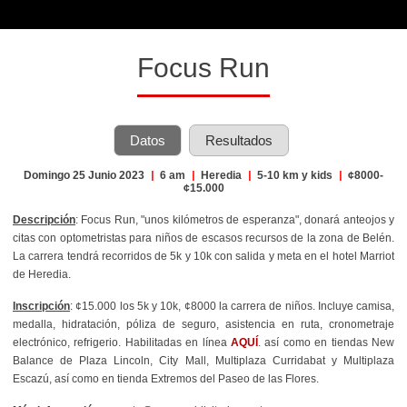
Focus Run
Datos
Resultados
Domingo 25 Junio 2023
|
6 am
|
Heredia
|
5-10 km y kids
|
¢8000-
¢15.000
Descripción
: Focus Run, "unos kilómetros de esperanza", donará anteojos y
citas con optometristas para niños de escasos recursos de la zona de Belén.
La carrera tendrá recorridos de 5k y 10k con salida y meta en el hotel Marriot
de Heredia.
Inscripción
: ¢15.000 los 5k y 10k, ¢8000 la carrera de niños. Incluye camisa,
medalla, hidratación, póliza de seguro, asistencia en ruta, cronometraje
electrónico, refrigerio. Habilitadas en línea
AQUÍ
. así como en tiendas New
Balance de Plaza Lincoln, City Mall, Multiplaza Curridabat y Multiplaza
Escazú, así como en tienda Extremos del Paseo de las Flores.