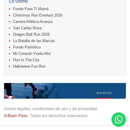
Lo último
18.
Warriors Run Circuit
Fondo Para Ti Mamá
18.
Samsung Jacó Beach Half Marathon 2026
25.
KRun by Under Armour
Christmas Run Everlast 2026
25.
Run Alajuela
Carrera Atlética Avanza
31.
Halloween Fun Run
San Carlos Rosa
Noviembre
Dragon Ball Run 2026
08.
Lindora Run
La Batalla de las Marcas
15.
Entre Pan y Rosas
Fondo Patriótico
Mi Corazón Vuela Alto
Diciembre
Run In The City
06.
Trail Vulcania 2026
Halloween Fun Run
12.
Media Maratón Puntarenas 2026
13.
Christmas Run Everlast 2026
Carreras anteriores
Avisos legales, condiciones de uso y de privacidad.
A Buen Paso.
Todos los derechos reservados.