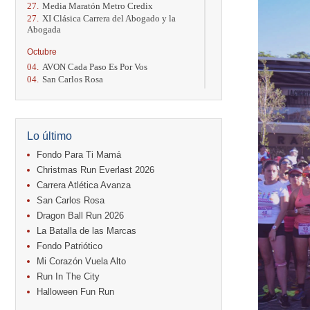
27.
Media Maratón Metro Credix
27.
XI Clásica Carrera del Abogado y la
Abogada
Octubre
04.
AVON Cada Paso Es Por Vos
04.
San Carlos Rosa
04.
Relevos Tres Ríos
04.
Kilómetros Rosa
11.
Run In The City
17.
Caribe Paradise Run
Lo último
18.
Casa Turire Trail Run
18.
Warriors Run Circuit
Fondo Para Ti Mamá
18.
Samsung Jacó Beach Half Marathon
Christmas Run Everlast 2026
2026
Carrera Atlética Avanza
25.
KRun by Under Armour
San Carlos Rosa
25.
Run Alajuela
31.
Halloween Fun Run
Dragon Ball Run 2026
La Batalla de las Marcas
Noviembre
Fondo Patriótico
08.
Lindora Run
Mi Corazón Vuela Alto
15.
Entre Pan y Rosas
Run In The City
Diciembre
Halloween Fun Run
06.
Trail Vulcania 2026