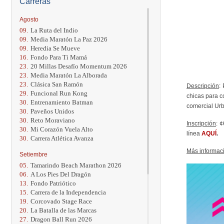
Carreras
Agosto
09.
La Ruta del Indio
09.
Media Maratón La Paz 2026
09.
Heredia Se Mueve
16.
Fondo Para Ti Mamá
23.
20 Millas Desafío Momentum 2026
23.
Media Maratón La Alborada
23.
Clásica San Ramón
Descripción
:
29.
Funcional Run Kong
chicas para c
30.
Entrenamiento Batman
comercial Urb
30.
Paveños Unidos
30.
Reto Moraviano
Inscripción
: 
30.
Mi Corazón Vuela Alto
línea
AQUÍ
.
30.
Carrera Atlética Avanza
Más informac
Setiembre
05.
Tamarindo Beach Marathon 2026
06.
A Los Pies Del Dragón
13.
Fondo Patriótico
15.
Carrera de la Independencia
19.
Corcovado Stage Race
20.
La Batalla de las Marcas
27.
Dragon Ball Run 2026