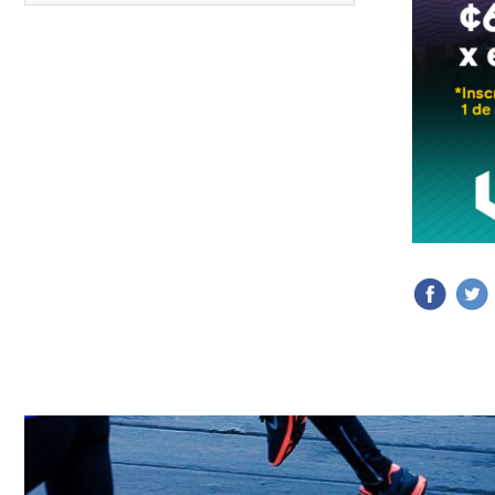
12.
Media Maratón Puntarenas 2026
13.
Christmas Run Everlast 2026
Carreras anteriores