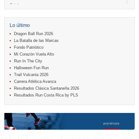
Octubre
04.
AVON Cada Paso Es Por Vos
04.
San Carlos Rosa
04.
Relevos Tres Ríos
Lo último
04.
Kilómetros Rosa
Dragon Ball Run 2026
11.
Run In The City
17.
Caribe Paradise Run
La Batalla de las Marcas
18.
Casa Turire Trail Run
Fondo Patriótico
18.
Samsung Jacó Beach Half Marathon 2026
Mi Corazón Vuela Alto
18.
Warriors Run Circuit
Run In The City
25.
KRun by Under Armour
25.
Run Alajuela
Halloween Fun Run
31.
Halloween Fun Run
Trail Vulcania 2026
Carrera Atlética Avanza
Noviembre
Resultados Clásica Santaneña 2026
08.
Lindora Run
Resultados Run Costa Rica by PLS
15.
Entre Pan y Rosas
Diciembre
06.
Trail Vulcania 2026
12.
Media Maratón Puntarenas 2026
Carreras anteriores