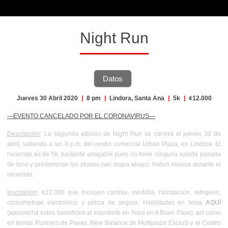
Night Run
Datos
Jueves 30 Abril 2020
|
8 pm
|
Lindora, Santa Ana
|
5k
|
¢12.000
—EVENTO CANCELADO POR EL CORONAVIRUS—
Descripción
: La segunda edición de Night Run se correrá el jueves 30 de
abril, saliendo a las 8 p.m. del centro comercial Urban Plaza, en Lindora. El
recorrido es de 5k, bastante amigable pues no tiene ninguna subida pasada
de tono y predominan los planos (ver mapa abajo). Habrá música durante el
recorrido.
Inscripción
: ¢12.000 que incluyen camisa, medalla, hidratación, refrigerio,
cronometraje electrónico y póliza de seguro. Habilitadas en línea
AQUÍ
(aprovechá
estos beneficios
al inscribirte en línea en A Buen Paso), así como
en tienda Runners de Pavas, New Balance de Multiplaza Escazú y el Centro