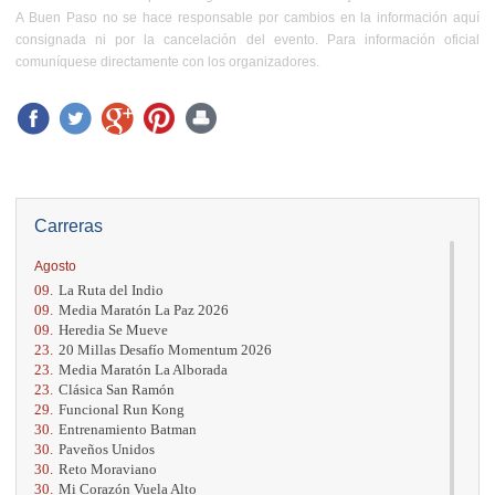
A Buen Paso no se hace responsable por cambios en la información aquí
consignada ni por la cancelación del evento. Para información oficial
comuníquese directamente con los organizadores.
Carreras
Agosto
09.
La Ruta del Indio
09.
Media Maratón La Paz 2026
09.
Heredia Se Mueve
23.
20 Millas Desafío Momentum 2026
23.
Media Maratón La Alborada
23.
Clásica San Ramón
29.
Funcional Run Kong
30.
Entrenamiento Batman
30.
Paveños Unidos
30.
Reto Moraviano
30.
Mi Corazón Vuela Alto