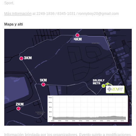
Sport.
Más información
al 2249-1836 / 8345-1031 / ronnyboy20@gmail.com
Mapa y alti
Información brindada por los organizadores. Evento sujeto a modificaciones.