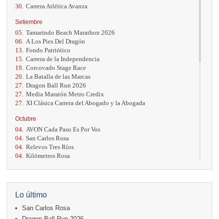
30.
Carrera Atlética Avanza
Setiembre
05.
Tamarindo Beach Marathon 2026
06.
A Los Pies Del Dragón
13.
Fondo Patriótico
15.
Carrera de la Independencia
19.
Corcovado Stage Race
20.
La Batalla de las Marcas
27.
Dragon Ball Run 2026
27.
Media Maratón Metro Credix
27.
XI Clásica Carrera del Abogado y la Abogada
Octubre
04.
AVON Cada Paso Es Por Vos
04.
San Carlos Rosa
04.
Relevos Tres Ríos
04.
Kilómetros Rosa
11.
Run In The City
17.
Caribe Paradise Run
18.
Casa Turire Trail Run
18.
Warriors Run Circuit
Lo último
18.
Samsung Jacó Beach Half Marathon 2026
San Carlos Rosa
25.
KRun by Under Armour
25.
Run Alajuela
Dragon Ball Run 2026