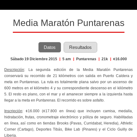
Media Maratón Puntarenas
Datos
Resultados
Sábado 19 Diciembre 2015
|
5 am
|
Puntarenas
|
21k
|
¢16.000
Descripción
: La segunda edición de la Media Maratón Puntarenas
conservará su recorrido de 21 kilómetros con salida en Puerto Caldera y
meta en Puntarenas. La ruta es totalmente plana salvo por un ascenso de
600 metros en el kilómetro 4 y su correspondiente descenso en el kilómetro
5. El resto es plano, con el mar y el amanecer siempre a la izquierda hasta
llegar a la meta en Puntarenas. El recorrido es sobre asfalto.
Inscripción
: ¢16.000 (¢17.800 en línea) que incluyen camisa, medalla,
hidratación, frutas, cronometraje electrónico y póliza de seguro. Habilitadas
en línea, así como en tiendas Brooks (Pavas, Curridabat, Heredia), Athletic
Corner (Cartago), Deportes Tibás, Bike Lab (Pinares) y el Ciclo Guilly de
Liberia.