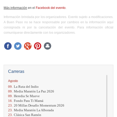
Más información
en el
Facebook del evento
.
Información brindada por los organizadores. Evento sujeto a modificaciones.
A Buen Paso no se hace responsable por cambios en la información aquí
consignada ni por la cancelación del evento. Para información oficial
comuníquese directamente con los organizadores.
Carreras
Agosto
09.
La Ruta del Indio
09.
Media Maratón La Paz 2026
09.
Heredia Se Mueve
16.
Fondo Para Ti Mamá
23.
20 Millas Desafío Momentum 2026
23.
Media Maratón La Alborada
23.
Clásica San Ramón