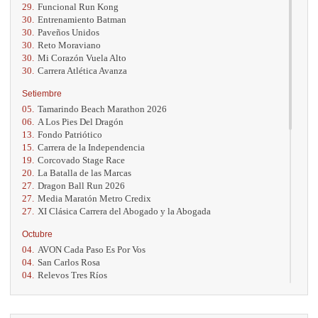
29.
Funcional Run Kong
30.
Entrenamiento Batman
30.
Paveños Unidos
30.
Reto Moraviano
30.
Mi Corazón Vuela Alto
30.
Carrera Atlética Avanza
Setiembre
05.
Tamarindo Beach Marathon 2026
06.
A Los Pies Del Dragón
13.
Fondo Patriótico
15.
Carrera de la Independencia
19.
Corcovado Stage Race
20.
La Batalla de las Marcas
27.
Dragon Ball Run 2026
27.
Media Maratón Metro Credix
27.
XI Clásica Carrera del Abogado y la Abogada
Octubre
04.
AVON Cada Paso Es Por Vos
04.
San Carlos Rosa
04.
Relevos Tres Ríos
04.
Kilómetros Rosa
11.
Run In The City
17.
Caribe Paradise Run