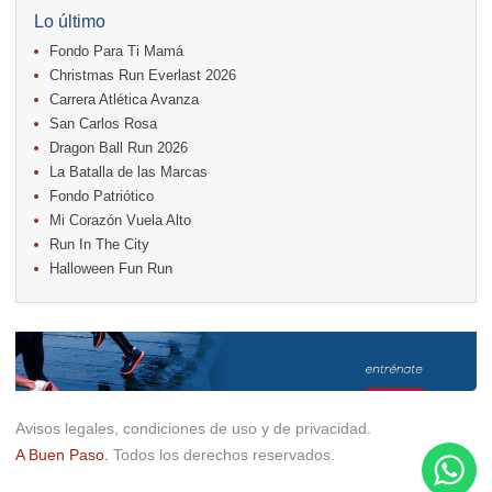
18.
Casa Turire Trail Run
Lo último
18.
Warriors Run Circuit
Fondo Para Ti Mamá
18.
Samsung Jacó Beach Half Marathon 2026
25.
KRun by Under Armour
Christmas Run Everlast 2026
25.
Run Alajuela
Carrera Atlética Avanza
31.
Halloween Fun Run
San Carlos Rosa
Noviembre
Dragon Ball Run 2026
08.
Lindora Run
La Batalla de las Marcas
15.
Entre Pan y Rosas
Fondo Patriótico
Mi Corazón Vuela Alto
Diciembre
Run In The City
06.
Trail Vulcania 2026
Halloween Fun Run
12.
Media Maratón Puntarenas 2026
13.
Christmas Run Everlast 2026
Carreras anteriores
Avisos legales, condiciones de uso y de privacidad.
A Buen Paso.
Todos los derechos reservados.