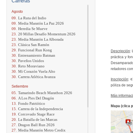
Carreras
Agosto
09.
La Ruta del Indio
09.
Media Maratón La Paz 2026
09.
Heredia Se Mueve
23.
20 Millas Desafío Momentum 2026
23.
Media Maratón La Alborada
23.
Clásica San Ramón
29.
Funcional Run Kong
Descripción
:
30.
Entrenamiento Batman
práctica y fo
30.
Paveños Unidos
Desamparados
30.
Reto Moraviano
retadores com
30.
Mi Corazón Vuela Alto
30.
Carrera Atlética Avanza
Inscripción
: 
póliza de seg
Setiembre
05.
Tamarindo Beach Marathon 2026
Más informac
06.
A Los Pies Del Dragón
13.
Fondo Patriótico
Mapa (clica p
15.
Carrera de la Independencia
19.
Corcovado Stage Race
20.
La Batalla de las Marcas
27.
Dragon Ball Run 2026
27.
Media Maratón Metro Credix