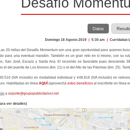
Desafío Momentum
Datos
Result
Domingo 18 Agosto 2019
|
5:30 am
|
Curridabat-
Las 20 millas del Desafío Momentum son una gran oportunidad para quienes busca
ndo para una eventual maratón. También es un gran reto en sí mismo, con su ru
, San José, Escazú y Santa Ana. El recorrido es favorable pues desciende 393
o el del puente de Los Anonos (km. 21) o el del Alto de las Palomas (km. 25). Ta
¢30.510 (IVA incluido) en modalidad individual y ¢48.816 (IVA incluido) en relevos
uro. Habilitadas en línea
AQUÍ
(aprovechá
estos beneficios
al inscribirte en línea
ión
a
soporte@grupopublicitariocr.net
ara ver detalles)