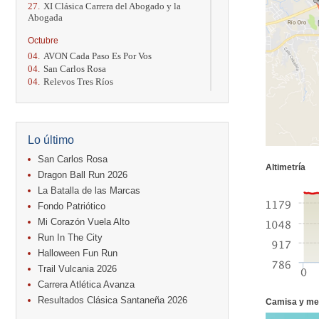
27.
XI Clásica Carrera del Abogado y la
Abogada
Octubre
04.
AVON Cada Paso Es Por Vos
04.
San Carlos Rosa
04.
Relevos Tres Ríos
04.
Kilómetros Rosa
11.
Run In The City
17.
Caribe Paradise Run
18.
Casa Turire Trail Run
Lo último
18.
Warriors Run Circuit
18.
Samsung Jacó Beach Half Marathon
San Carlos Rosa
Altimetría
2026
Dragon Ball Run 2026
25.
KRun by Under Armour
La Batalla de las Marcas
25.
Run Alajuela
Fondo Patriótico
31.
Halloween Fun Run
Mi Corazón Vuela Alto
Noviembre
Run In The City
08.
Lindora Run
Halloween Fun Run
15.
Entre Pan y Rosas
Trail Vulcania 2026
Diciembre
Carrera Atlética Avanza
06.
Trail Vulcania 2026
Resultados Clásica Santaneña 2026
Camisa y me
12.
Media Maratón Puntarenas 2026