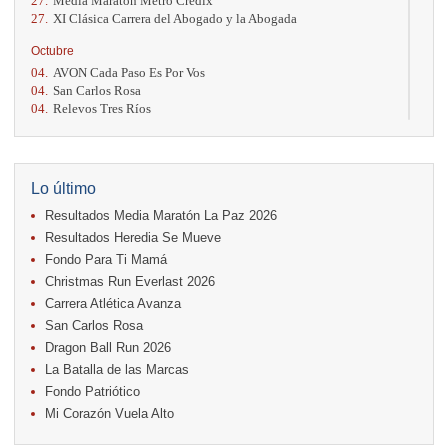
27.
Media Maratón Metro Credix
27.
XI Clásica Carrera del Abogado y la Abogada
Octubre
04.
AVON Cada Paso Es Por Vos
04.
San Carlos Rosa
04.
Relevos Tres Ríos
04.
Kilómetros Rosa
11.
Run In The City
17.
Caribe Paradise Run
18.
Casa Turire Trail Run
Lo último
18.
Warriors Run Circuit
Resultados Media Maratón La Paz 2026
18.
Samsung Jacó Beach Half Marathon 2026
25.
KRun by Under Armour
Resultados Heredia Se Mueve
25.
Run Alajuela
Fondo Para Ti Mamá
31.
Halloween Fun Run
Christmas Run Everlast 2026
Noviembre
Carrera Atlética Avanza
08.
Lindora Run
San Carlos Rosa
15.
Entre Pan y Rosas
Dragon Ball Run 2026
La Batalla de las Marcas
Diciembre
Fondo Patriótico
06.
Trail Vulcania 2026
Mi Corazón Vuela Alto
12.
Media Maratón Puntarenas 2026
13.
Christmas Run Everlast 2026