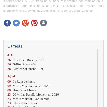
modificaciones. A Buen Paso no se hace responsable por cambios en la
información aquí consignada ni por la cancelación del evento. Para
información oficial comuníquese directamente con los organizadores.
Carreras
Julio
26.
Run Costa Rica by PLS
26.
Gallito Aserriceño
26.
Clásica Santaneña 2026
Agosto
09.
La Ruta del Indio
09.
Media Maratón La Paz 2026
09.
Heredia Se Mueve
23.
20 Millas Desafío Momentum 2026
23.
Media Maratón La Alborada
23.
Clásica San Ramón