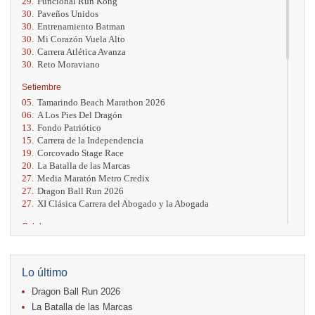
29.
Funcional Run Kong
30.
Paveños Unidos
30.
Entrenamiento Batman
30.
Mi Corazón Vuela Alto
30.
Carrera Atlética Avanza
30.
Reto Moraviano
Setiembre
05.
Tamarindo Beach Marathon 2026
06.
A Los Pies Del Dragón
13.
Fondo Patriótico
15.
Carrera de la Independencia
19.
Corcovado Stage Race
20.
La Batalla de las Marcas
27.
Media Maratón Metro Credix
27.
Dragon Ball Run 2026
27.
XI Clásica Carrera del Abogado y la Abogada
Octubre
04.
AVON Cada Paso Es Por Vos
04.
San Carlos Rosa
04.
Relevos Tres Ríos
Lo último
04.
Kilómetros Rosa
Dragon Ball Run 2026
11.
Run In The City
17.
Caribe Paradise Run
La Batalla de las Marcas