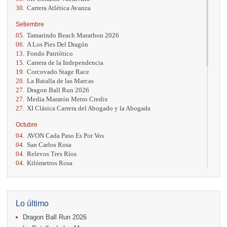
30.
Carrera Atlética Avanza
Setiembre
05.
Tamarindo Beach Marathon 2026
06.
A Los Pies Del Dragón
13.
Fondo Patriótico
15.
Carrera de la Independencia
19.
Corcovado Stage Race
20.
La Batalla de las Marcas
27.
Dragon Ball Run 2026
27.
Media Maratón Metro Credix
27.
XI Clásica Carrera del Abogado y la Abogada
Octubre
04.
AVON Cada Paso Es Por Vos
04.
San Carlos Rosa
04.
Relevos Tres Ríos
04.
Kilómetros Rosa
11.
Run In The City
17.
Caribe Paradise Run
18.
Casa Turire Trail Run
18.
Warriors Run Circuit
Lo último
18.
Samsung Jacó Beach Half Marathon 2026
Dragon Ball Run 2026
25.
KRun by Under Armour
25.
Run Alajuela