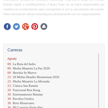
Evento sujeto a modificaciones. A Buen Paso no se hace responsable por
cambios en la información aquí consignada ni por la cancelación del evento.
Para información oficial comuníquese directamente con los organizadores.
Carreras
Agosto
09.
La Ruta del Indio
09.
Media Maratón La Paz 2026
09.
Heredia Se Mueve
23.
20 Millas Desafío Momentum 2026
23.
Media Maratón La Alborada
23.
Clásica San Ramón
29.
Funcional Run Kong
30.
Entrenamiento Batman
30.
Paveños Unidos
30.
Reto Moraviano
30.
Mi Corazón Vuela Alto