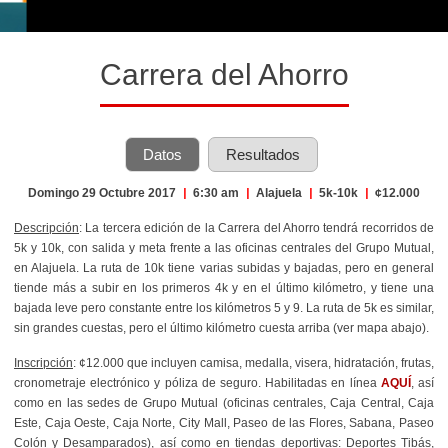
Carrera del Ahorro
Datos
Resultados
Domingo 29 Octubre 2017
|
6:30 am
|
Alajuela
|
5k-10k
|
¢12.000
Descripción
: La tercera edición de la Carrera del Ahorro tendrá recorridos de
5k y 10k, con salida y meta frente a las oficinas centrales del Grupo Mutual,
en Alajuela. La ruta de 10k tiene varias subidas y bajadas, pero en general
tiende más a subir en los primeros 4k y en el último kilómetro, y tiene una
bajada leve pero constante entre los kilómetros 5 y 9. La ruta de 5k es similar,
sin grandes cuestas, pero el último kilómetro cuesta arriba (ver mapa abajo).
Inscripción
: ¢12.000 que incluyen camisa, medalla, visera, hidratación, frutas,
cronometraje electrónico y póliza de seguro. Habilitadas en línea
AQUÍ
, así
como en las sedes de Grupo Mutual (o
ficinas centrales, Caja Central, Caja
Este, Caja Oeste, Caja Norte, City Mall, Paseo de las Flores, Sabana, Paseo
Colón y Desamparados), así como en tiendas deportivas: Deportes Tibás,