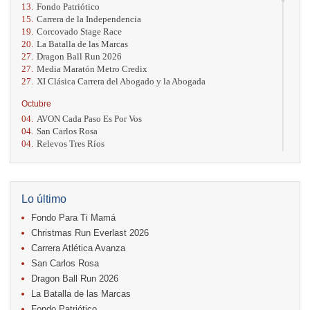
13.
Fondo Patriótico
15.
Carrera de la Independencia
19.
Corcovado Stage Race
20.
La Batalla de las Marcas
27.
Dragon Ball Run 2026
27.
Media Maratón Metro Credix
27.
XI Clásica Carrera del Abogado y la Abogada
Octubre
04.
AVON Cada Paso Es Por Vos
04.
San Carlos Rosa
04.
Relevos Tres Ríos
04.
Kilómetros Rosa
11.
Run In The City
17.
Caribe Paradise Run
18.
Casa Turire Trail Run
Lo último
18.
Warriors Run Circuit
Fondo Para Ti Mamá
18.
Samsung Jacó Beach Half Marathon 2026
25.
KRun by Under Armour
Christmas Run Everlast 2026
25.
Run Alajuela
Carrera Atlética Avanza
31.
Halloween Fun Run
San Carlos Rosa
Noviembre
Dragon Ball Run 2026
08.
Lindora Run
La Batalla de las Marcas
15.
Entre Pan y Rosas
Fondo Patriótico