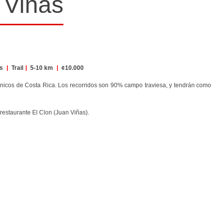
 Viñas
as
|
Trail
|
5-10 km
|
¢10.000
énicos de Costa Rica. Los recorridos son 90% campo traviesa, y tendrán como
restaurante El Clon (Juan Viñas).