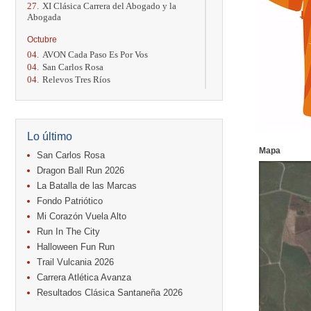
27.
XI Clásica Carrera del Abogado y la
Abogada
Octubre
04.
AVON Cada Paso Es Por Vos
04.
San Carlos Rosa
04.
Relevos Tres Ríos
04.
Kilómetros Rosa
11.
Run In The City
17.
Caribe Paradise Run
18.
Casa Turire Trail Run
Lo último
18.
Warriors Run Circuit
Mapa
18.
Samsung Jacó Beach Half Marathon
San Carlos Rosa
2026
Dragon Ball Run 2026
25.
KRun by Under Armour
La Batalla de las Marcas
25.
Run Alajuela
Fondo Patriótico
31.
Halloween Fun Run
Mi Corazón Vuela Alto
Noviembre
Run In The City
08.
Lindora Run
Halloween Fun Run
15.
Entre Pan y Rosas
Trail Vulcania 2026
Diciembre
Carrera Atlética Avanza
06.
Trail Vulcania 2026
Resultados Clásica Santaneña 2026
12.
Media Maratón Puntarenas 2026