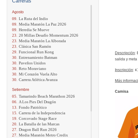
Carreras
Agosto
09.
La Ruta del Indio
09.
Media Maratón La Paz 2026
09.
Heredia Se Mueve
23.
20 Millas Desafío Momentum 2026
23.
Media Maratón La Alborada
23.
Clásica San Ramón
29.
Funcional Run Kong
Descripción
:
30.
Entrenamiento Batman
salida y meta
30.
Paveños Unidos
30.
Reto Moraviano
Inscripción
: 
30.
Mi Corazón Vuela Alto
30.
Carrera Atlética Avanza
Más informac
Setiembre
Camisa
05.
Tamarindo Beach Marathon 2026
06.
A Los Pies Del Dragón
13.
Fondo Patriótico
15.
Carrera de la Independencia
19.
Corcovado Stage Race
20.
La Batalla de las Marcas
27.
Dragon Ball Run 2026
27.
Media Maratón Metro Credix