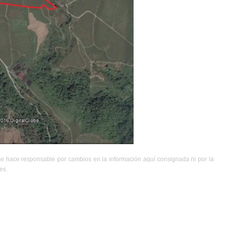
se hace responsable por cambios en la información aquí consignada ni por la
es.