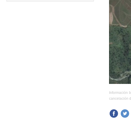
Carreras anteriores
Información b
cancelación d