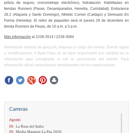
póliza de seguro, cronometraje electrónico, hidratación. Habilitadas en
tiendas Runners (Pavas, Desamparados, Heredia, Curridabat), Endurance
26.2 (Alajuela y Santo Domingo), Athletic Corner (Cartago) y Gimnasio En
Forma (Heredia). El retiro de paquetes será el jueves 29 de diciembre en
tienda Runners de Pavas, de 10 a.m. a 5 p.m.
Más información
al
2239-3514 / 2239-3094
Información tomada de gsxg.net, empresa a cargo del evento. Evento sujeto
a modificaciones. A Buen Paso no se hace responsable por cambios en la
información aquí consignada ni por la cancelación del evento. Para
información oficial comuníquese directamente con los organizadores.
Carreras
Agosto
09.
La Ruta del Indio
09.
Media Maratón La Paz 2026