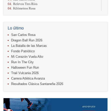
04.
Relevos Tres Ríos
04.
Kilómetros Rosa
11.
Run In The City
17.
Caribe Paradise Run
18.
Casa Turire Trail Run
18.
Warriors Run Circuit
Lo último
18.
Samsung Jacó Beach Half Marathon 2026
San Carlos Rosa
25.
KRun by Under Armour
25.
Run Alajuela
Dragon Ball Run 2026
31.
Halloween Fun Run
La Batalla de las Marcas
Fondo Patriótico
Noviembre
Mi Corazón Vuela Alto
08.
Lindora Run
15.
Entre Pan y Rosas
Run In The City
Halloween Fun Run
Diciembre
Trail Vulcania 2026
06.
Trail Vulcania 2026
Carrera Atlética Avanza
12.
Media Maratón Puntarenas 2026
Resultados Clásica Santaneña 2026
Carreras anteriores