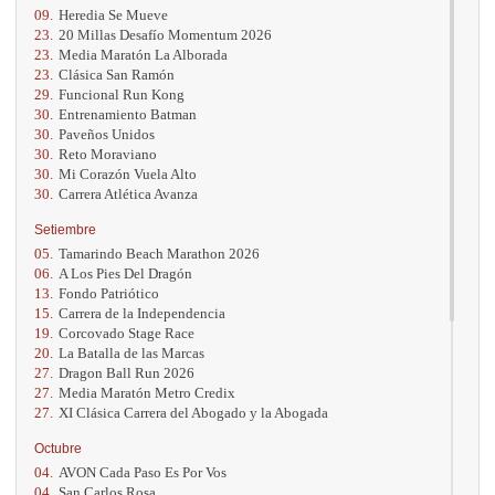
09.
Heredia Se Mueve
23.
20 Millas Desafío Momentum 2026
23.
Media Maratón La Alborada
23.
Clásica San Ramón
29.
Funcional Run Kong
30.
Entrenamiento Batman
30.
Paveños Unidos
30.
Reto Moraviano
30.
Mi Corazón Vuela Alto
30.
Carrera Atlética Avanza
Setiembre
05.
Tamarindo Beach Marathon 2026
06.
A Los Pies Del Dragón
13.
Fondo Patriótico
15.
Carrera de la Independencia
19.
Corcovado Stage Race
20.
La Batalla de las Marcas
27.
Dragon Ball Run 2026
27.
Media Maratón Metro Credix
27.
XI Clásica Carrera del Abogado y la Abogada
Octubre
04.
AVON Cada Paso Es Por Vos
04.
San Carlos Rosa