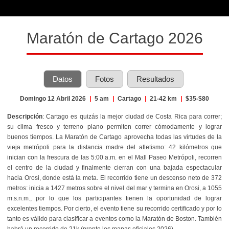
Maratón de Cartago 2026
Datos
Fotos
Resultados
Domingo 12 Abril 2026
|
5 am
|
Cartago
|
21-42 km
|
$35-$80
Descripción
: Cartago es quizás la mejor ciudad de Costa Rica para correr;
su clima fresco y terreno plano permiten correr cómodamente y lograr
buenos tiempos. La Maratón de Cartago aprovecha todas las virtudes de la
vieja metrópoli para la distancia madre del atletismo: 42 kilómetros que
inician con la frescura de las 5:00 a.m. en el Mall Paseo Metrópoli, recorren
el centro de la ciudad y finalmente cierran con una bajada espectacular
hacia Orosi, donde está la meta. El r
ecorrido tiene un descenso neto de 372
metros: inicia a 1427 metros sobre el nivel del mar y termina en Orosi, a 1055
m.s.n.m., por lo que los participantes tienen la oportunidad de lograr
excelentes tiempos. Por cierto, el evento tiene su recorrido certificado y por lo
tanto es válido para clasificar a eventos como la Maratón de Boston. También
habrá un recorrido de 21k (pronto los mapas oficiales 2026).