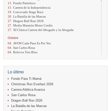
13.
Fondo Patriótico
15.
Carrera de la Independencia
19.
Corcovado Stage Race
20.
La Batalla de las Marcas
27.
Dragon Ball Run 2026
27.
Media Maratón Metro Credix
27.
XI Clásica Carrera del Abogado y la Abogada
Octubre
04.
AVON Cada Paso Es Por Vos
04.
San Carlos Rosa
04.
Relevos Tres Ríos
04.
Kilómetros Rosa
11.
Run In The City
17.
Caribe Paradise Run
18.
Casa Turire Trail Run
Lo último
18.
Warriors Run Circuit
Fondo Para Ti Mamá
18.
Samsung Jacó Beach Half Marathon 2026
25.
KRun by Under Armour
Christmas Run Everlast 2026
25.
Run Alajuela
Carrera Atlética Avanza
31.
Halloween Fun Run
San Carlos Rosa
Noviembre
Dragon Ball Run 2026
08.
Lindora Run
La Batalla de las Marcas
15.
Entre Pan y Rosas